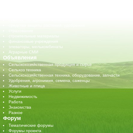
обучение
сельхозпроизводители / сельхозпредприятия
сельхозтехника, запчасти
семена, посадочные материалы
средства защиты растений, удобрения
страхование
строительные материалы
финансовые учреждения
элеваторы, мелькомбинаты
Аграрные СМИ
Объявления
Сельскохозяйственная продукция и сырье
Сельхоз техника
Сельскохозяйственная техника, оборудование, запчасти
Удобрения, агрохимия, семена, саженцы
Животные и птица
Услуги
Недвижимость
Работа
Знакомства
Разное
Форум
Тематические форумы
Форумы проекта