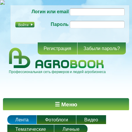
Перейти к
Логин или email
основному
содержанию
Пароль
Регистрация
Забыли пароль?
Профессиональная сеть фермеров и людей агробизнеса
Главное меню
☰ Меню
Лента
Фотоблоги
Видео
Тематические
Личные