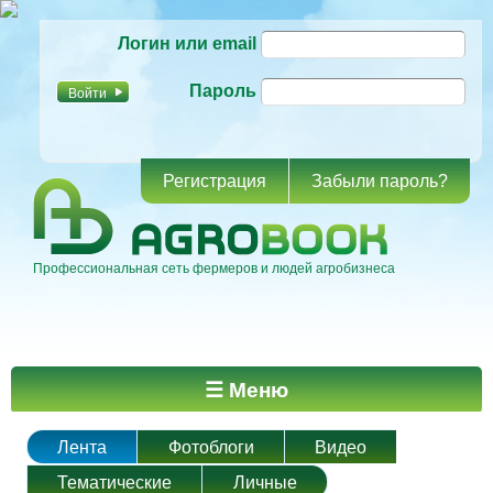
Перейти к
Логин или email
основному
содержанию
Пароль
Регистрация
Забыли пароль?
Профессиональная сеть фермеров и людей агробизнеса
Главное меню
☰ Меню
Лента
Фотоблоги
Видео
Тематические
Личные