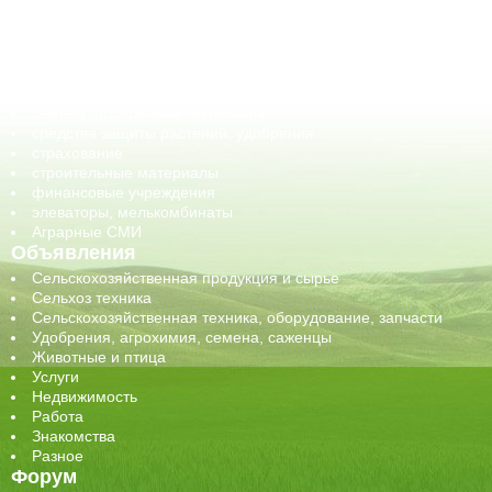
корма, добавки для животных
оборудование для АПК, промышленное, весовое
обучение
сельхозпроизводители / сельхозпредприятия
сельхозтехника, запчасти
семена, посадочные материалы
средства защиты растений, удобрения
страхование
строительные материалы
финансовые учреждения
элеваторы, мелькомбинаты
Аграрные СМИ
Объявления
Сельскохозяйственная продукция и сырье
Сельхоз техника
Сельскохозяйственная техника, оборудование, запчасти
Удобрения, агрохимия, семена, саженцы
Животные и птица
Услуги
Недвижимость
Работа
Знакомства
Разное
Форум