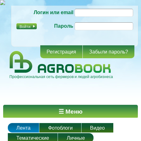
Перейти к
Логин или email
основному
содержанию
Пароль
Регистрация
Забыли пароль?
Профессиональная сеть фермеров и людей агробизнеса
Главное меню
☰ Меню
Лента
Фотоблоги
Видео
Тематические
Личные