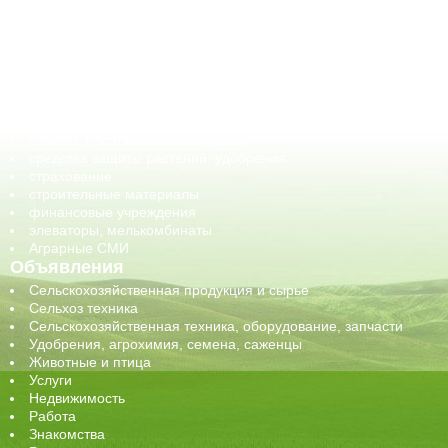
ветеринарные препараты, ветеринарные учреждения
ГСМ, биотопливо
корма, добавки для животных
оборудование для АПК, промышленное, весовое
обучение
сельхозпроизводители / сельхозпредприятия
сельхозтехника, запчасти
семена, посадочные материалы
средства защиты растений, удобрения
страхование
строительные материалы
финансовые учреждения
элеваторы, мелькомбинаты
Аграрные СМИ
Объявления
Сельскохозяйственная продукция и сырье
Сельхоз техника
Сельскохозяйственная техника, оборудование, запчасти
Удобрения, агрохимия, семена, саженцы
Животные и птица
Услуги
Недвижимость
Работа
Знакомства