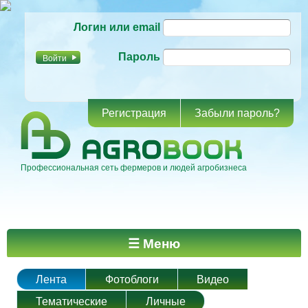
Перейти к
Логин или email
основному
содержанию
Пароль
Регистрация
Забыли пароль?
Профессиональная сеть фермеров и людей агробизнеса
Главное меню
☰ Меню
Лента
Фотоблоги
Видео
Тематические
Личные