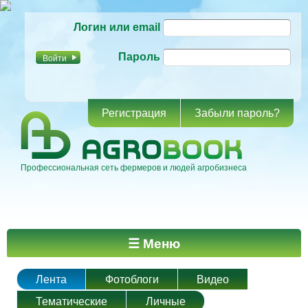
Перейти к
Логин или email
основному
содержанию
Пароль
Регистрация
Забыли пароль?
Профессиональная сеть фермеров и людей агробизнеса
Главное меню
☰ Меню
Лента
Фотоблоги
Видео
Тематические
Личные