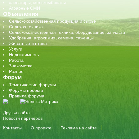
элеваторы, мелькомбинаты
Аграрные СМИ
Объявления
Сельскохозяйственная продукция и сырье
Сельхоз техника
Сельскохозяйственная техника, оборудование, запчасти
Удобрения, агрохимия, семена, саженцы
Животные и птица
Услуги
Недвижимость
Работа
Знакомства
Разное
Форум
Тематические форумы
Форумы проекта
Правила форума
Друзья сайта
Новости партнеров
Контакты
О проекте
Реклама на сайте