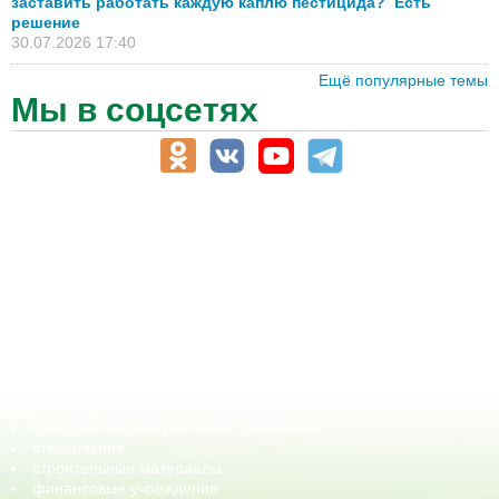
заставить работать каждую каплю пестицида? Есть
решение
30.07.2026 17:40
Ещё популярные темы
Мы в соцсетях
АПК-Каталог
АПК-органы управления
ветеринарные препараты, ветеринарные учреждения
ГСМ, биотопливо
корма, добавки для животных
оборудование для АПК, промышленное, весовое
обучение
сельхозпроизводители / сельхозпредприятия
сельхозтехника, запчасти
семена, посадочные материалы
средства защиты растений, удобрения
страхование
строительные материалы
финансовые учреждения