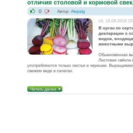
отличия столовой и кормовой све
0
Автор:
Alepalg
-1
+1
сб, 18.08.2018 20
В орган по сер
декларации о с
видов, входящи
животными выра
Обыкновенная вы
Листовая свёкла 
употребляются только листья и черешки. Выращивают
свежем виде в салатах.
Читать далее