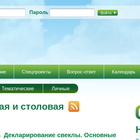
Перейти к
Пароль
основному
содержанию
ние
Спецпроекты
Вопрос-ответ
Календарь
Тематические
Личные
ая и столовая
→
Декларирование свеклы. Основные