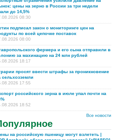
кспортные ограничения усилили давление на
ынок: цены на зерно в России за три недели
пали до 14,5%
.08.2026 08:30
утин подписал закон о мониторинге цен на
родукты по всей цепочке поставок
.08.2026 08:00
тавропольского фермера и его сына отправили в
олонию за махинацию на 24 млн рублей
.08.2026 18:17
грарии просят ввести штрафы за проникновение
а сельхозземли
.08.2026 17:55
кспорт российского зерна в июле упал почти на
8%
.08.2026 18:52
Все новости
Популярное
ены на российскую пшеницу могут взлететь |