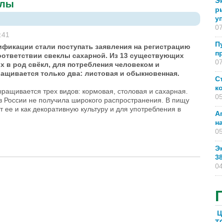
Э
клы
р
у
07
:41
П
тификации стали поступать заявления на регистрацию
п
оответствии свеклы сахарной. Из 13 существующих
07
х в род свёкл, для потребления человеком и
щивается только два: листовая и обыкновенная.
С
к
ращивается трех видов: кормовая, столовая и сахарная.
05
в России не получила широкого распространения. В пищу
 ее и как декоративную культуру и для употребления в
А
н
05
Э
3
04
Ц