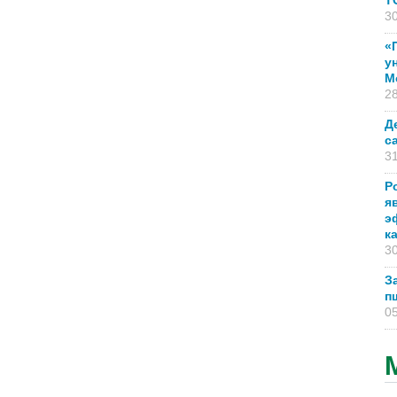
T
30
«
у
М
28
Д
с
31
Р
я
э
к
30
З
п
05