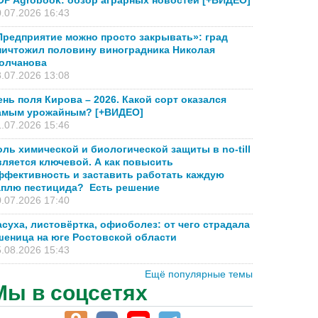
OP Agrobook: обзор аграрных новостей [+ВИДЕО]
.07.2026 16:43
Предприятие можно просто закрывать»: град
ничтожил половину виноградника Николая
олчанова
.07.2026 13:08
ень поля Кирова – 2026. Какой сорт оказался
амым урожайным? [+ВИДЕО]
.07.2026 15:46
оль химической и биологической защиты в no-till
вляется ключевой. А как повысить
ффективность и заставить работать каждую
аплю пестицида? Есть решение
.07.2026 17:40
асуха, листовёртка, офиоболез: от чего страдала
шеница на юге Ростовской области
.08.2026 15:43
Ещё популярные темы
Мы в соцсетях