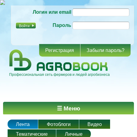
Перейти к
Логин или email
основному
содержанию
Пароль
Регистрация
Забыли пароль?
Профессиональная сеть фермеров и людей агробизнеса
Главное меню
☰ Меню
Лента
Фотоблоги
Видео
Тематические
Личные