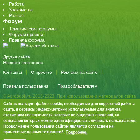
Работа
Знакомства
Разное
Форум
Тематические форумы
Форумы проекта
Правила форума
Друзья сайта
Новости партнеров
Контакты
О проекте
Реклама на сайте
Правила пользования
Правообладателям
© Agrobook.ru 2013-2023. При использовании материалов сайта
активная ссылка на публикацию обязательна.
Сайт использует файлы cookie, необходимые для корректной работы
344000, Ростов-на-Дону, ул. Города Волос, д.6, 8 этаж, офис 803
сайта, и сервисы Яндекс-метрики, используемые для анализа
статистики посещаемости, которые не содержат сведений, на
Тел./факс: +7 (863) 282-83-13 e-mail:
info@agrobook.ru
основании которых можно идентифицировать личность пользователя.
Возрастная категория сайта: 16+. Объявления на сайте не
Продолжение пользования сайтом является согласием на
премодерируются.
Положение о защите персональных данных
Подробнее.
применение данных технологий.
Гала Алиевна Каймакчи – редактор, тел.: (863) 282-83-13