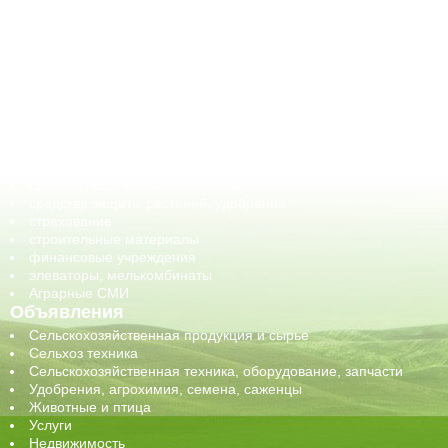
АПК-Каталог
АПК-органы управления
ветеринарные препараты, ветеринарные учреждения
ГСМ, биотопливо
корма, добавки для животных
оборудование для АПК, промышленное, весовое
обучение
сельхозпроизводители / сельхозпредприятия
сельхозтехника, запчасти
семена, посадочные материалы
средства защиты растений, удобрения
страхование
строительные материалы
финансовые учреждения
элеваторы, мелькомбинаты
Аграрные СМИ
Объявления
Сельскохозяйственная продукция и сырье
Сельхоз техника
Сельскохозяйственная техника, оборудование, запчасти
Удобрения, агрохимия, семена, саженцы
Животные и птица
Услуги
Недвижимость