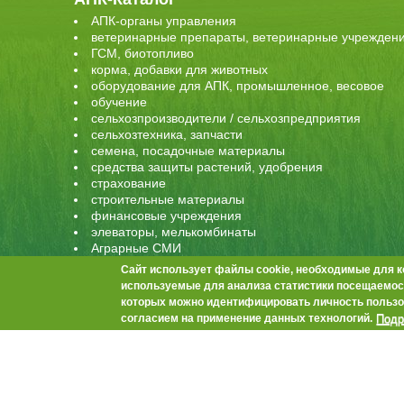
АПК-органы управления
ветеринарные препараты, ветеринарные учрежден
ГСМ, биотопливо
корма, добавки для животных
оборудование для АПК, промышленное, весовое
обучение
сельхозпроизводители / сельхозпредприятия
сельхозтехника, запчасти
семена, посадочные материалы
средства защиты растений, удобрения
страхование
строительные материалы
финансовые учреждения
элеваторы, мелькомбинаты
Аграрные СМИ
Сайт использует файлы cookie, необходимые для к
используемые для анализа статистики посещаемост
которых можно идентифицировать личность пользо
Контакты
О проекте
Реклама на сайте
Прав
Подр
согласием на применение данных технологий.
© Agrobook.ru 2013-2023. При использовании материал
344000, Ростов-на-Дону, ул. Города Волос, д.6, 8 этаж
Тел./факс: +7 (863) 282-83-13 e-mail:
info@agrobook.ru
Возрастная категория сайта: 16+. Объявления на сай