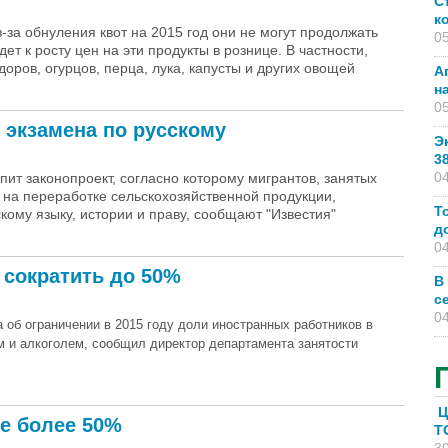
С
к
з-за обнуления квот на 2015 год они не могут продолжать
05
т к росту цен на эти продукты в рознице. В частности,
оров, огурцов, перца, лука, капусты и других овощей
А
н
05
 экзамена по русскому
Э
3
04
пит законопроект, согласно которому мигрантов, занятых
 на переработке сельскохозяйственной продукции,
Т
кому языку, истории и праву, сообщают "Известия"
д
04
 сократить до 50%
В
с
04
 об ограничении в 2015 году доли иностранных работников в
ом и алкоголем, сообщил директор департамента занятости
Ц
е более 50%
T