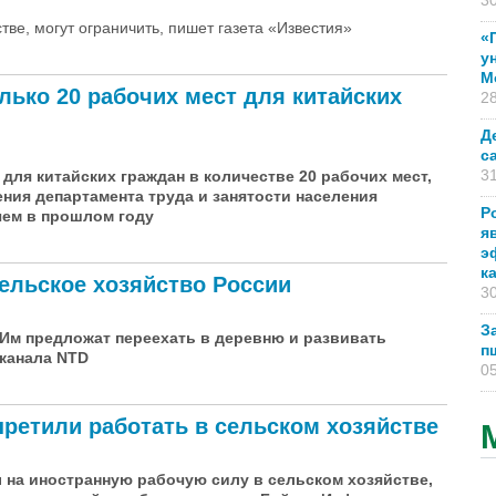
30
тве, могут ограничить, пишет газета «Известия»
«
у
М
лько 20 рабочих мест для китайских
28
Д
с
31
 для китайских граждан в количестве 20 рабочих мест,
ния департамента труда и занятости населения
Р
чем в прошлом году
я
э
к
ельское хозяйство России
30
З
 Им предложат переехать в деревню и развивать
п
еканала NTD
05
претили работать в сельском хозяйстве
ы на иностранную рабочую силу в сельском хозяйстве,