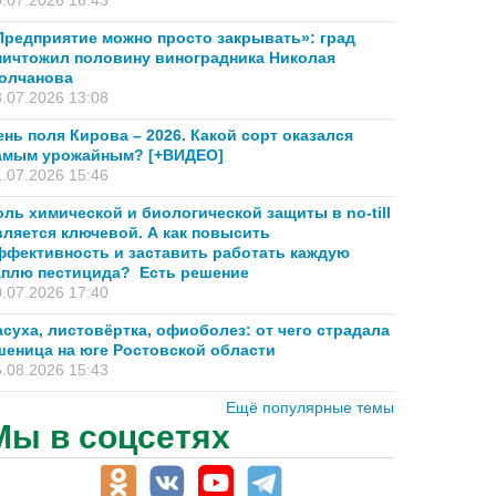
.07.2026 16:43
Предприятие можно просто закрывать»: град
ничтожил половину виноградника Николая
олчанова
.07.2026 13:08
ень поля Кирова – 2026. Какой сорт оказался
амым урожайным? [+ВИДЕО]
.07.2026 15:46
оль химической и биологической защиты в no-till
вляется ключевой. А как повысить
ффективность и заставить работать каждую
аплю пестицида? Есть решение
.07.2026 17:40
асуха, листовёртка, офиоболез: от чего страдала
шеница на юге Ростовской области
.08.2026 15:43
Ещё популярные темы
Мы в соцсетях