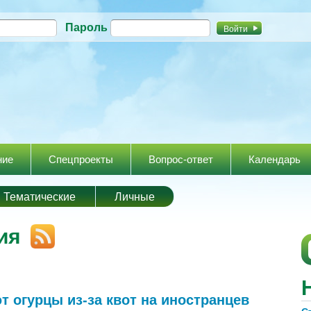
Перейти к
Пароль
основному
содержанию
ние
Спецпроекты
Вопрос-ответ
Календарь
Тематические
Личные
ия
 огурцы из-за квот на иностранцев