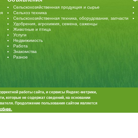
Сельскохозяйственная продукция и сырье
ия
Сельхоз техника
Сельскохозяйственная техника, оборудование, запчасти
Удобрения, агрохимия, семена, саженцы
Животные и птица
Услуги
Недвижимость
Работа
Знакомства
Разное
орректной работы сайта, и сервисы Яндекс-метрики,
и, которые не содержат сведений, на основании
вателя. Продолжение пользования сайтом является
ила пользования
Правообладателям
обнее.
ов сайта активная ссылка на публикацию обязательна.
, офис 803
те не премодерируются.
Положение о защите персональных данных