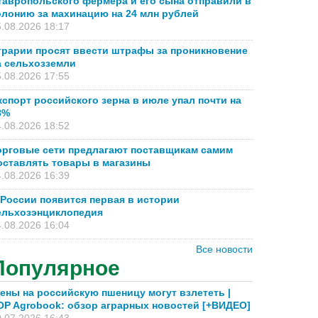
тавропольского фермера и его сына отправили в
олонию за махинацию на 24 млн рублей
.08.2026 18:17
грарии просят ввести штрафы за проникновение
а сельхозземли
.08.2026 17:55
кспорт российского зерна в июле упал почти на
8%
.08.2026 18:52
орговые сети предлагают поставщикам самим
оставлять товары в магазины
.08.2026 16:39
 России появится первая в истории
ельхозэнциклопедия
.08.2026 16:04
Все новости
Популярное
ены на российскую пшеницу могут взлететь |
OP Agrobook: обзор аграрных новостей [+ВИДЕО]