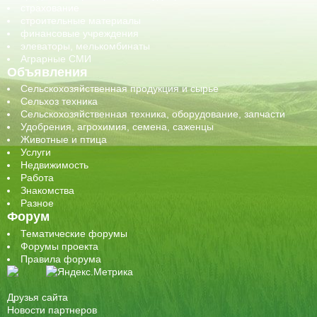
страхование
строительные материалы
финансовые учреждения
элеваторы, мелькомбинаты
Аграрные СМИ
Объявления
Сельскохозяйственная продукция и сырье
Сельхоз техника
Сельскохозяйственная техника, оборудование, запчасти
Удобрения, агрохимия, семена, саженцы
Животные и птица
Услуги
Недвижимость
Работа
Знакомства
Разное
Форум
Тематические форумы
Форумы проекта
Правила форума
Друзья сайта
Новости партнеров