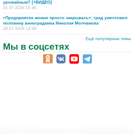
урожайным? [+ВИДЕО]
31.07.2026 15:46
«Предприятие можно просто закрывать»: град уничтожил
половину виноградника Николая Молчанова
28.07.2026 13:08
Ещё популярные темы
Мы в соцсетях
АПК-Каталог
АПК-органы управления
ветеринарные препараты, ветеринарные учреждения
ГСМ, биотопливо
корма, добавки для животных
оборудование для АПК, промышленное, весовое
обучение
сельхозпроизводители / сельхозпредприятия
сельхозтехника, запчасти
семена, посадочные материалы
средства защиты растений, удобрения