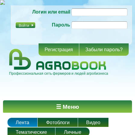
Перейти к
Логин или email
основному
содержанию
Пароль
Регистрация
Забыли пароль?
Профессиональная сеть фермеров и людей агробизнеса
Главное меню
☰ Меню
Лента
Фотоблоги
Видео
Тематические
Личные