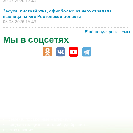
30.07.2026 17:40
Засуха, листовёртка, офиоболез: от чего страдала
пшеница на юге Ростовской области
05.08.2026 15:43
Ещё популярные темы
Мы в соцсетях
АПК-Каталог
АПК-органы управления
ветеринарные препараты, ветеринарные учреждения
ГСМ, биотопливо
корма, добавки для животных
оборудование для АПК, промышленное, весовое
обучение
сельхозпроизводители / сельхозпредприятия
сельхозтехника, запчасти
семена, посадочные материалы
средства защиты растений, удобрения
страхование