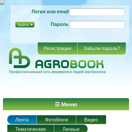
Перейти к
Логин или email
основному
содержанию
Пароль
Регистрация
Забыли пароль?
Профессиональная сеть фермеров и людей агробизнеса
Главное меню
☰ Меню
Лента
Фотоблоги
Видео
Тематические
Личные