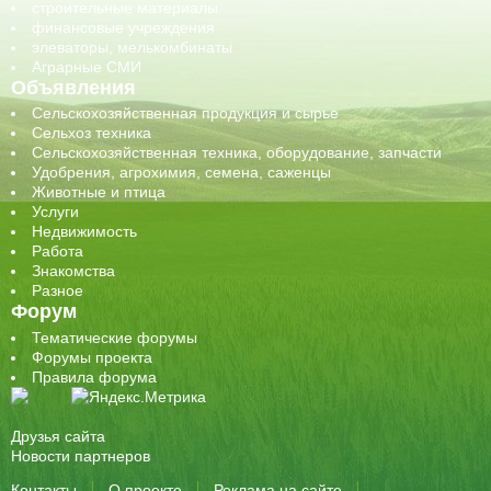
строительные материалы
финансовые учреждения
элеваторы, мелькомбинаты
Аграрные СМИ
Объявления
Сельскохозяйственная продукция и сырье
Сельхоз техника
Сельскохозяйственная техника, оборудование, запчасти
Удобрения, агрохимия, семена, саженцы
Животные и птица
Услуги
Недвижимость
Работа
Знакомства
Разное
Форум
Тематические форумы
Форумы проекта
Правила форума
Друзья сайта
Новости партнеров
Контакты
О проекте
Реклама на сайте