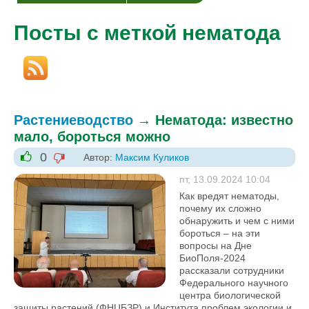
Посты с меткой нематода
Растениеводство
→
Нематода: известно
мало, бороться можно
0
Автор:
Максим Куликов
-1
+1
пт, 13.09.2024 10:04
Как вредят нематоды,
почему их сложно
обнаружить и чем с ними
бороться – на эти
вопросы на Дне
БиоПоля-2024
рассказали сотрудники
Федерального научного
центра биологической
защиты растений (ФНЦБЗР) и Института проблем экологии и