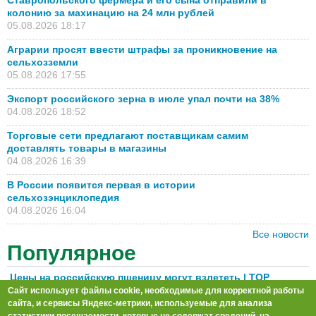
Ставропольского фермера и его сына отправили в
колонию за махинацию на 24 млн рублей
05.08.2026 18:17
Аграрии просят ввести штрафы за проникновение на
сельхозземли
05.08.2026 17:55
Экспорт российского зерна в июле упал почти на 38%
04.08.2026 18:52
Торговые сети предлагают поставщикам самим
доставлять товары в магазины
04.08.2026 16:39
В России появится первая в истории
сельхозэнциклопедия
04.08.2026 16:04
Все новости
Популярное
Цены на российскую пшеницу могут взлететь | TOP
Agrobook: обзор аграрных новостей [+ВИДЕО]
Сайт использует файлы cookie, необходимые для корректной работы
30.07.2026 16:43
сайта, и сервисы Яндекс-метрики, используемые для анализа
статистики посещаемости, которые не содержат сведений, на