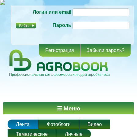
Перейти к
Логин или email
основному
содержанию
Пароль
Регистрация
Забыли пароль?
Профессиональная сеть фермеров и людей агробизнеса
Главное меню
☰ Меню
Лента
Фотоблоги
Видео
Тематические
Личные