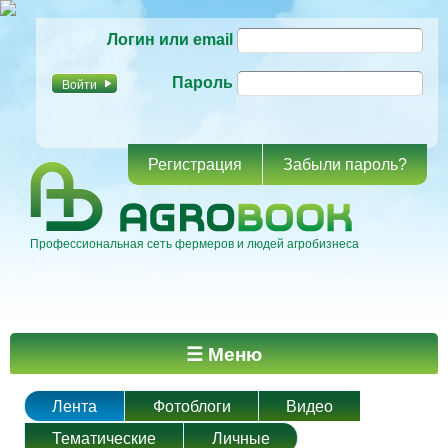
Перейти к
Логин или email
основному
содержанию
Пароль
Регистрация
Забыли пароль?
Профессиональная сеть фермеров и людей агробизнеса
Главное меню
☰ Меню
Лента
Фотоблоги
Видео
Тематические
Личные