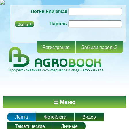
Перейти к
Логин или email
основному
содержанию
Пароль
Регистрация
Забыли пароль?
Профессиональная сеть фермеров и людей агробизнеса
Главное меню
☰ Меню
Лента
Фотоблоги
Видео
Тематические
Личные