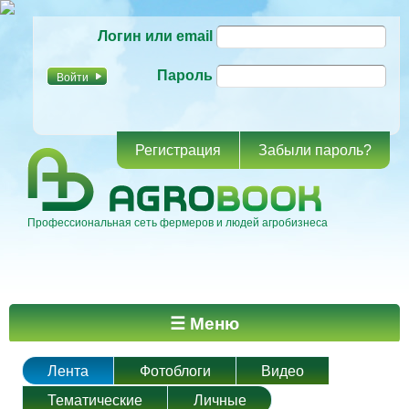
Перейти к
Логин или email
основному
содержанию
Пароль
Регистрация
Забыли пароль?
Профессиональная сеть фермеров и людей агробизнеса
Главное меню
☰ Меню
Лента
Фотоблоги
Видео
Тематические
Личные