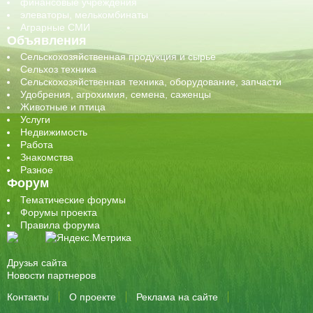
финансовые учреждения
элеваторы, мелькомбинаты
Аграрные СМИ
Объявления
Сельскохозяйственная продукция и сырье
Сельхоз техника
Сельскохозяйственная техника, оборудование, запчасти
Удобрения, агрохимия, семена, саженцы
Животные и птица
Услуги
Недвижимость
Работа
Знакомства
Разное
Форум
Тематические форумы
Форумы проекта
Правила форума
Друзья сайта
Новости партнеров
Контакты
О проекте
Реклама на сайте