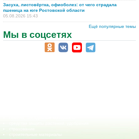
Засуха, листовёртка, офиоболез: от чего страдала
пшеница на юге Ростовской области
05.08.2026 15:43
Ещё популярные темы
Мы в соцсетях
АПК-Каталог
АПК-органы управления
ветеринарные препараты, ветеринарные учреждения
ГСМ, биотопливо
корма, добавки для животных
оборудование для АПК, промышленное, весовое
обучение
сельхозпроизводители / сельхозпредприятия
сельхозтехника, запчасти
семена, посадочные материалы
средства защиты растений, удобрения
страхование
строительные материалы