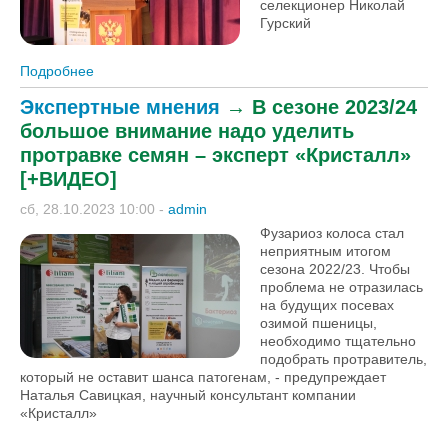
селекционер Николай
Гурский
Подробнее
о Нужно ли протравливать семена чечевицы?
Мнение селекционера Николая Гурского [+ВИДЕО]
Экспертные мнения
→
В сезоне 2023/24
большое внимание надо уделить
протравке семян – эксперт «Кристалл»
[+ВИДЕО]
сб, 28.10.2023 10:00
-
admin
Фузариоз колоса стал
неприятным итогом
сезона 2022/23. Чтобы
проблема не отразилась
на будущих посевах
озимой пшеницы,
необходимо тщательно
подобрать протравитель,
который не оставит шанса патогенам, - предупреждает
Наталья Савицкая, научный консультант компании
«Кристалл»