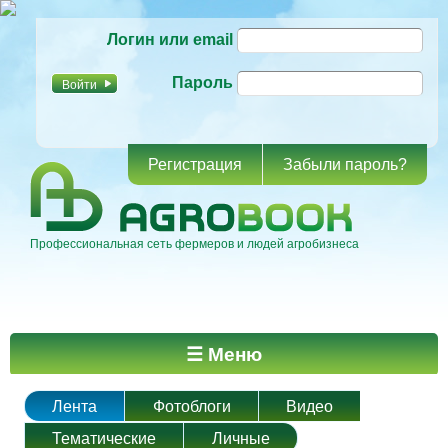
Перейти к
Логин или email
основному
содержанию
Пароль
Регистрация
Забыли пароль?
Профессиональная сеть фермеров и людей агробизнеса
Главное меню
☰ Меню
Лента
Фотоблоги
Видео
Тематические
Личные