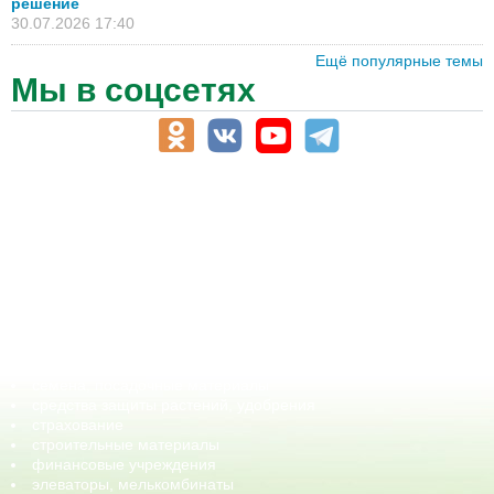
решение
30.07.2026 17:40
Ещё популярные темы
Мы в соцсетях
АПК-Каталог
АПК-органы управления
ветеринарные препараты, ветеринарные учреждения
ГСМ, биотопливо
корма, добавки для животных
оборудование для АПК, промышленное, весовое
обучение
сельхозпроизводители / сельхозпредприятия
сельхозтехника, запчасти
семена, посадочные материалы
средства защиты растений, удобрения
страхование
строительные материалы
финансовые учреждения
элеваторы, мелькомбинаты