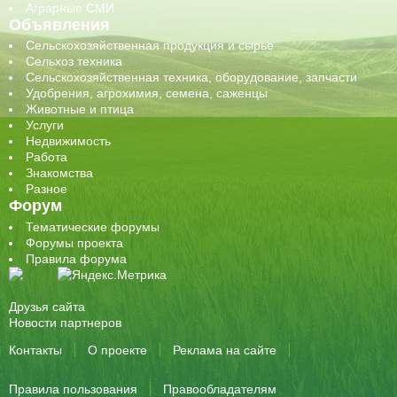
Аграрные СМИ
Объявления
Сельскохозяйственная продукция и сырье
Сельхоз техника
Сельскохозяйственная техника, оборудование, запчасти
Удобрения, агрохимия, семена, саженцы
Животные и птица
Услуги
Недвижимость
Работа
Знакомства
Разное
Форум
Тематические форумы
Форумы проекта
Правила форума
Друзья сайта
Новости партнеров
Контакты
О проекте
Реклама на сайте
Правила пользования
Правообладателям