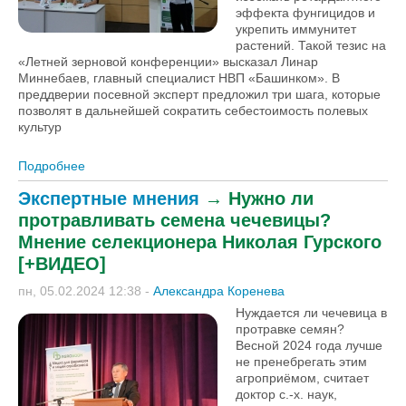
эффекта фунгицидов и
укрепить иммунитет
растений. Такой тезис на
«Летней зерновой конференции» высказал Линар
Миннебаев, главный специалист НВП «Башинком». В
преддверии посевной эксперт предложил три шага, которые
позволят в дальнейшей сократить себестоимость полевых
культур
Подробнее
о Три шага к сильным посевам: как позаботиться о
растениях на этапе подготовки семян [+ВИДЕО]
Экспертные мнения
→
Нужно ли
протравливать семена чечевицы?
Мнение селекционера Николая Гурского
[+ВИДЕО]
пн, 05.02.2024 12:38
-
Александра Коренева
Нуждается ли чечевица в
протравке семян?
Весной 2024 года лучше
не пренебрегать этим
агроприёмом, считает
доктор с.-х. наук,