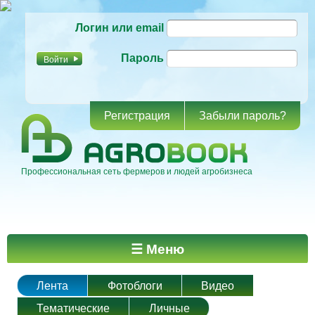
Перейти к
Логин или email
основному
содержанию
Пароль
Регистрация
Забыли пароль?
Профессиональная сеть фермеров и людей агробизнеса
Главное меню
☰ Меню
Лента
Фотоблоги
Видео
Тематические
Личные