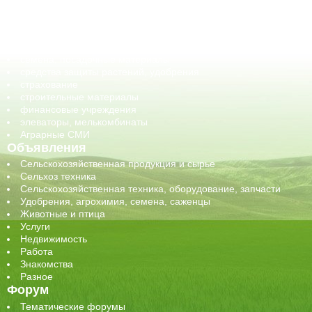
оборудование для АПК, промышленное, весовое
обучение
сельхозпроизводители / сельхозпредприятия
сельхозтехника, запчасти
семена, посадочные материалы
средства защиты растений, удобрения
страхование
строительные материалы
финансовые учреждения
элеваторы, мелькомбинаты
Аграрные СМИ
Объявления
Сельскохозяйственная продукция и сырье
Сельхоз техника
Сельскохозяйственная техника, оборудование, запчасти
Удобрения, агрохимия, семена, саженцы
Животные и птица
Услуги
Недвижимость
Работа
Знакомства
Разное
Форум
Тематические форумы