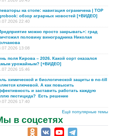
.07.2026 16:43
леваторы на стопе: навигация ограничена | TOP
grobook: обзор аграрных новостей [+ВИДЕО]
.07.2026 22:40
Предприятие можно просто закрывать»: град
ничтожил половину виноградника Николая
олчанова
.07.2026 13:08
ень поля Кирова – 2026. Какой сорт оказался
амым урожайным? [+ВИДЕО]
.07.2026 15:46
оль химической и биологической защиты в no-till
вляется ключевой. А как повысить
ффективность и заставить работать каждую
аплю пестицида? Есть решение
.07.2026 17:40
Ещё популярные темы
Мы в соцсетях