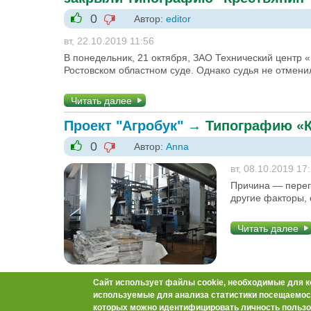
0
Автор:
editor
-1
+1
вт, 22.10.2019 11:56
В понедельник, 21 октября, ЗАО Технический центр 
Ростовском областном суде. Однако судья не отмен
Читать далее
Проект "Агробук"
→
Типографию «К
0
Автор:
Anna
-1
+1
вт, 08.10.2019 17
Причина — перег
другие факторы, 
Читать далее
Сайт использует файлы cookie, необходимые для к
Разное
→
Конкуренты не дождалис
используемые для анализа статистики посещаемост
которых можно идентифицировать личность пользо