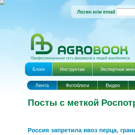
Логин или email
Профессиональная сеть фермеров и людей агробизнеса
Главное меню
Блоги
Инструктаж
Экспертное мне
Лента
Фотоблоги
Видео
Посты с меткой Роспот
Россия запретила ввоз перца, гран