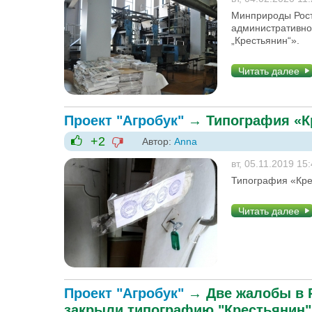
Минприроды Рост
административно
„Крестьянин“».
Читать далее
Проект "Агробук"
→
Типография «К
+2
Автор:
Anna
-1
+1
вт, 05.11.2019 15
Типография «Кре
Читать далее
Проект "Агробук"
→
Две жалобы в 
закрыли типографию "Крестьянин"