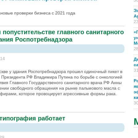
30
Э
новые проверки бизнеса с 2021 года
A
23
 попустительстве главного санитарного
«
у
дания Роспотребнадзора
М
28
:14
Д
с
31
скве у здания Роспотребнадзора прошел одиночный пикет в
в Президента РФ Владимира Путина по борьбе с онкологией
Р
твия Главного Государственого санитарного врача РФ Анны
я
ении свободного обращения на рынке пальмового масла с
э
фирами, которое провоцирует агрессивные формы рака.
к
30
 типография работает
:29