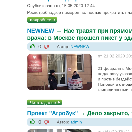
Опубликовано пт, 15.05.2020 12:44
Роспотребнадзор намерен полностью прекратить пла
подробнее
NEWNEW
→
Нас травят при прямом
врача: в Москве прошел пикет у з
0
Автор:
NEWNEW
-1
+1
пт, 21.02.2020 20
21 февраля в Мо
поддержку указо
и против бездейс
Поповой в отнош
глицидиловыми э
Читать далее
Проект "Агробук"
→
Дело закрыто,
0
Автор:
admin
-1
+1
вт, 04.02.2020 11