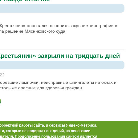
«Крестьянин» попытался оспорить закрытие типографии в
ила решение Мясниковского суда
рестьянин» закрыли на тридцать дней
:22
оревшие лампочки, неисправные шпингалеты на окнах и
столь же опасные для здоровья граждан
орректной работы сайта, и сервисы Яндекс-метрики,
ь решения суда
и, которые не содержат сведений, на основании
вателя. Продолжение пользования сайтом является