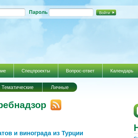
Перейти к
Пароль
основному
содержанию
ние
Спецпроекты
Вопрос-ответ
Календарь
Тематические
Личные
ребнадзор
атов и винограда из Турции