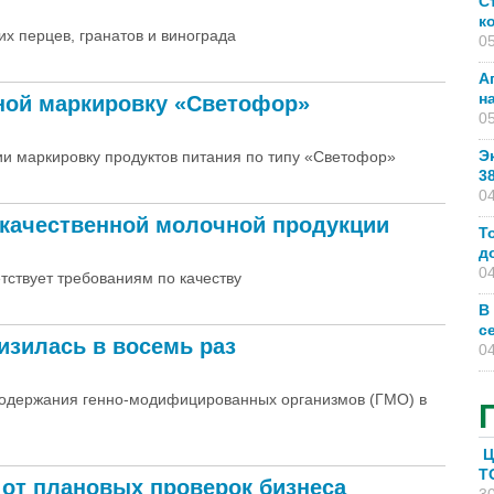
С
к
их перцев, гранатов и винограда
05
А
н
ьной маркировку «Светофор»
05
Э
ии маркировку продуктов питания по типу «Светофор»
3
04
екачественной молочной продукции
Т
д
04
тствует требованиям по качеству
В
с
изилась в восемь раз
04
 содержания генно-модифицированных организмов (ГМО) в
Ц
T
 от плановых проверок бизнеса