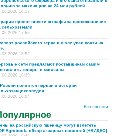
тавропольского фермера и его сына отправили в
олонию за махинацию на 24 млн рублей
.08.2026 18:17
грарии просят ввести штрафы за проникновение
а сельхозземли
.08.2026 17:55
кспорт российского зерна в июле упал почти на
8%
.08.2026 18:52
орговые сети предлагают поставщикам самим
оставлять товары в магазины
.08.2026 16:39
 России появится первая в истории
ельхозэнциклопедия
.08.2026 16:04
Все новости
Популярное
ены на российскую пшеницу могут взлететь |
OP Agrobook: обзор аграрных новостей [+ВИДЕО]