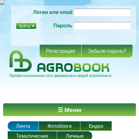
Перейти к
Логин или email
основному
содержанию
Пароль
Регистрация
Забыли пароль?
Профессиональная сеть фермеров и людей агробизнеса
Главное меню
☰ Меню
Лента
Фотоблоги
Видео
Тематические
Личные