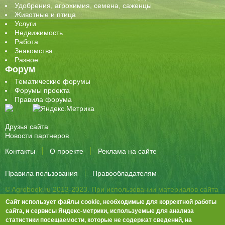
Удобрения, агрохимия, семена, саженцы
Животные и птица
Услуги
Недвижимость
Работа
Знакомства
Разное
Форум
Тематические форумы
Форумы проекта
Правила форума
Друзья сайта
Новости партнеров
Контакты
О проекте
Реклама на сайте
Правила пользования
Правообладателям
© Agrobook.ru 2013-2023. При использовании материалов сайта
активная ссылка на публикацию обязательна.
Сайт использует файлы cookie, необходимые для корректной работы
344000, Ростов-на-Дону, ул. Города Волос, д.6, 8 этаж, офис 803
сайта, и сервисы Яндекс-метрики, используемые для анализа
статистики посещаемости, которые не содержат сведений, на
Тел./факс: +7 (863) 282-83-13 e-mail:
info@agrobook.ru