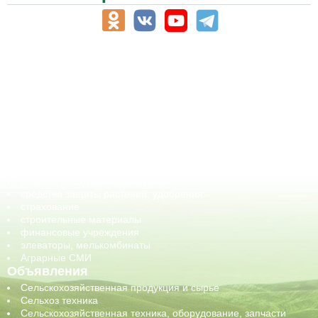
АПК-Каталог
АПК-органы управления
ветеринарные препараты, ветеринарные учреждения
ГСМ, биотопливо
корма, добавки для животных
оборудование для АПК, промышленное, весовое
обучение
сельхозпроизводители / сельхозпредприятия
сельхозтехника, запчасти
семена, посадочные материалы
средства защиты растений, удобрения
страхование
строительные материалы
финансовые учреждения
элеваторы, мелькомбинаты
Аграрные СМИ
Объявления
Сельскохозяйственная продукция и сырье
Сельхоз техника
Сельскохозяйственная техника, оборудование, запчасти