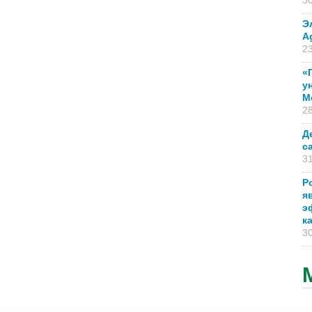
30
Э
A
23
«
у
М
28
Д
с
31
Р
я
э
к
30