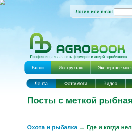
Логин или email
Профессиональная сеть фермеров и людей агробизнеса
Главное меню
Блоги
Инструктаж
Экспертное мне
Лента
Фотоблоги
Видео
Посты с меткой рыбна
Охота и рыбалка
→
Где и когда не