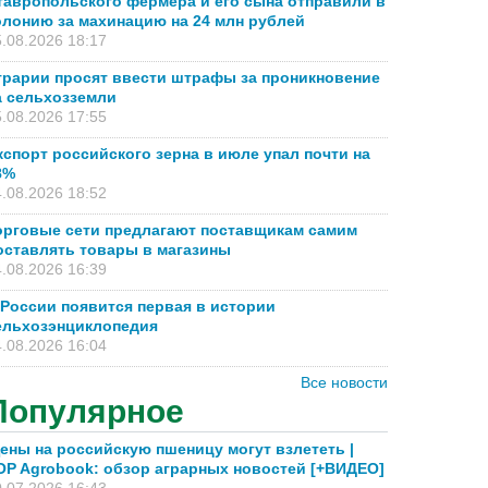
тавропольского фермера и его сына отправили в
олонию за махинацию на 24 млн рублей
.08.2026 18:17
грарии просят ввести штрафы за проникновение
а сельхозземли
.08.2026 17:55
кспорт российского зерна в июле упал почти на
8%
.08.2026 18:52
орговые сети предлагают поставщикам самим
оставлять товары в магазины
.08.2026 16:39
 России появится первая в истории
ельхозэнциклопедия
.08.2026 16:04
Все новости
Популярное
ены на российскую пшеницу могут взлететь |
OP Agrobook: обзор аграрных новостей [+ВИДЕО]