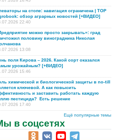
.07.2026 16:43
леваторы на стопе: навигация ограничена | TOP
grobook: обзор аграрных новостей [+ВИДЕО]
.07.2026 22:40
Предприятие можно просто закрывать»: град
ничтожил половину виноградника Николая
олчанова
.07.2026 13:08
ень поля Кирова – 2026. Какой сорт оказался
амым урожайным? [+ВИДЕО]
.07.2026 15:46
оль химической и биологической защиты в no-till
вляется ключевой. А как повысить
ффективность и заставить работать каждую
аплю пестицида? Есть решение
.07.2026 17:40
Ещё популярные темы
Мы в соцсетях