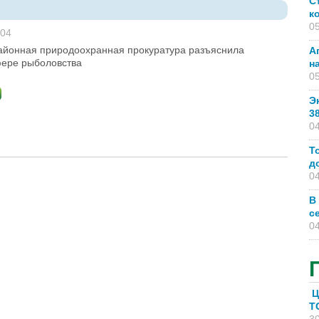
С
к
05
:04
айонная природоохранная прокуратура разъяснила
А
фере рыболовства
н
05
Э
3
04
Т
д
04
В
с
04
Ц
T