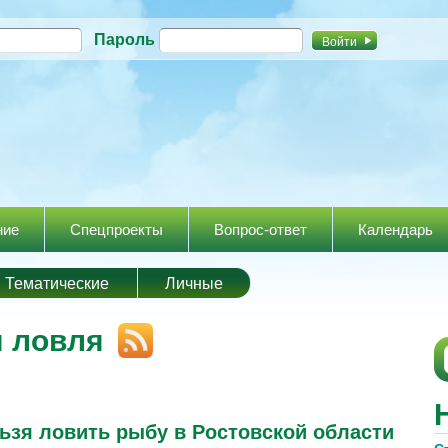
Перейти к
Пароль
основному
содержанию
ние
Спецпроекты
Вопрос-ответ
Календарь
Тематические
Личные
я ловля
льзя ловить рыбу в Ростовской области