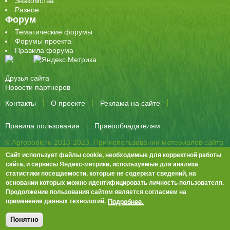
Знакомства
Разное
Форум
Тематические форумы
Форумы проекта
Правила форума
Друзья сайта
Новости партнеров
Контакты
О проекте
Реклама на сайте
Правила пользования
Правообладателям
© Agrobook.ru 2013-2023. При использовании материалов сайта
активная ссылка на публикацию обязательна.
Сайт использует файлы cookie, необходимые для корректной работы
344000, Ростов-на-Дону, ул. Города Волос, д.6, 8 этаж, офис 803
сайта, и сервисы Яндекс-метрики, используемые для анализа
статистики посещаемости, которые не содержат сведений, на
Тел./факс: +7 (863) 282-83-13 e-mail:
info@agrobook.ru
основании которых можно идентифицировать личность пользователя.
Возрастная категория сайта: 16+. Объявления на сайте не
Продолжение пользования сайтом является согласием на
премодерируются.
Положение о защите персональных данных
Подробнее.
применение данных технологий.
Гала Алиевна Каймакчи – редактор, тел.: (863) 282-83-13
info@agrobook.ru
Понятно
Дизайн
Tech Noir
, разработка
Ра-Дон