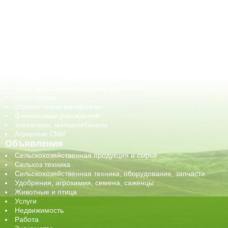
АПК-органы управления
ветеринарные препараты, ветеринарные учреждения
ГСМ, биотопливо
корма, добавки для животных
оборудование для АПК, промышленное, весовое
обучение
сельхозпроизводители / сельхозпредприятия
сельхозтехника, запчасти
семена, посадочные материалы
средства защиты растений, удобрения
страхование
строительные материалы
финансовые учреждения
элеваторы, мелькомбинаты
Аграрные СМИ
Объявления
Сельскохозяйственная продукция и сырье
Сельхоз техника
Сельскохозяйственная техника, оборудование, запчасти
Удобрения, агрохимия, семена, саженцы
Животные и птица
Услуги
Недвижимость
Работа