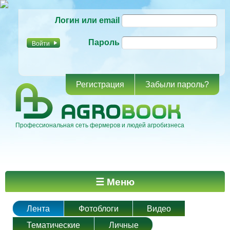
Перейти к
Логин или email
основному
содержанию
Пароль
Регистрация
Забыли пароль?
Профессиональная сеть фермеров и людей агробизнеса
Главное меню
☰ Меню
Лента
Фотоблоги
Видео
Тематические
Личные