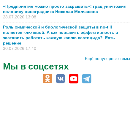
«Предприятие можно просто закрывать»: град уничтожил
половину виноградника Николая Молчанова
28.07.2026 13:08
Роль химической и биологической защиты в no-till
является ключевой. А как повысить эффективность и
заставить работать каждую каплю пестицида? Есть
решение
30.07.2026 17:40
Ещё популярные темы
Мы в соцсетях
АПК-Каталог
АПК-органы управления
ветеринарные препараты, ветеринарные учреждения
ГСМ, биотопливо
корма, добавки для животных
оборудование для АПК, промышленное, весовое
обучение