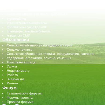
сельхозпроизводители / сельхозпредприятия
сельхозтехника, запчасти
семена, посадочные материалы
средства защиты растений, удобрения
страхование
строительные материалы
финансовые учреждения
элеваторы, мелькомбинаты
Аграрные СМИ
Объявления
Сельскохозяйственная продукция и сырье
Сельхоз техника
Сельскохозяйственная техника, оборудование, запчасти
Удобрения, агрохимия, семена, саженцы
Животные и птица
Услуги
Недвижимость
Работа
Знакомства
Разное
Форум
Тематические форумы
Форумы проекта
Правила форума