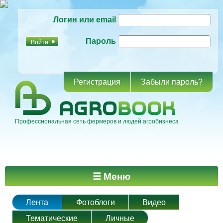
Перейти к
Логин или email
основному
содержанию
Пароль
Регистрация
Забыли пароль?
Профессиональная сеть фермеров и людей агробизнеса
Главное меню
☰ Меню
Лента
Фотоблоги
Видео
Тематические
Личные