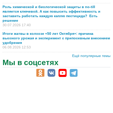
Роль химической и биологической защиты в no-till
является ключевой. А как повысить эффективность и
заставить работать каждую каплю пестицида? Есть
решение
30.07.2026 17:40
Итоги жатвы в колхозе «50 лет Октября»: причина
высокого урожая и эксперимент с припосевным внесением
удобрения
06.08.2026 12:53
Ещё популярные темы
Мы в соцсетях
АПК-Каталог
АПК-органы управления
ветеринарные препараты, ветеринарные учреждения
ГСМ, биотопливо
корма, добавки для животных
оборудование для АПК, промышленное, весовое