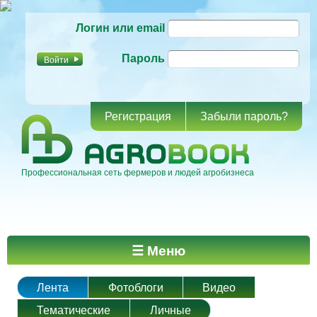
Перейти к
Логин или email
основному
содержанию
Пароль
Регистрация
Забыли пароль?
Профессиональная сеть фермеров и людей агробизнеса
Главное меню
☰ Меню
Лента
Фотоблоги
Видео
Тематические
Личные