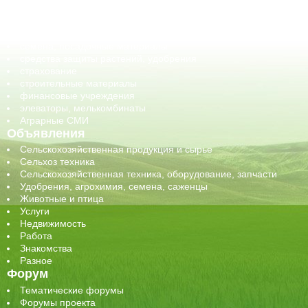
обучение
сельхозпроизводители / сельхозпредприятия
сельхозтехника, запчасти
семена, посадочные материалы
средства защиты растений, удобрения
страхование
строительные материалы
финансовые учреждения
элеваторы, мелькомбинаты
Аграрные СМИ
Объявления
Сельскохозяйственная продукция и сырье
Сельхоз техника
Сельскохозяйственная техника, оборудование, запчасти
Удобрения, агрохимия, семена, саженцы
Животные и птица
Услуги
Недвижимость
Работа
Знакомства
Разное
Форум
Тематические форумы
Форумы проекта