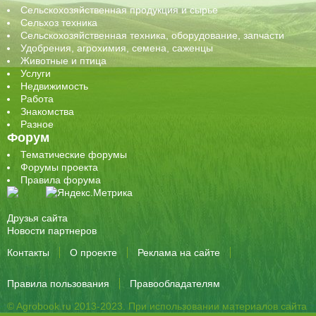
Сельскохозяйственная продукция и сырье
Сельхоз техника
Сельскохозяйственная техника, оборудование, запчасти
Удобрения, агрохимия, семена, саженцы
Животные и птица
Услуги
Недвижимость
Работа
Знакомства
Разное
Форум
Тематические форумы
Форумы проекта
Правила форума
Друзья сайта
Новости партнеров
Контакты
О проекте
Реклама на сайте
Правила пользования
Правообладателям
© Agrobook.ru 2013-2023. При использовании материалов сайта