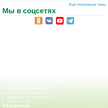
Ещё популярные темы
Мы в соцсетях
АПК-Каталог
АПК-органы управления
ветеринарные препараты, ветеринарные учреждения
ГСМ, биотопливо
корма, добавки для животных
оборудование для АПК, промышленное, весовое
обучение
сельхозпроизводители / сельхозпредприятия
сельхозтехника, запчасти
семена, посадочные материалы
средства защиты растений, удобрения
страхование
строительные материалы
финансовые учреждения
элеваторы, мелькомбинаты
Аграрные СМИ
Объявления