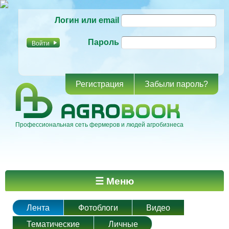
Перейти к
Логин или email
основному
содержанию
Пароль
Регистрация
Забыли пароль?
Профессиональная сеть фермеров и людей агробизнеса
Главное меню
☰ Меню
Лента
Фотоблоги
Видео
Тематические
Личные