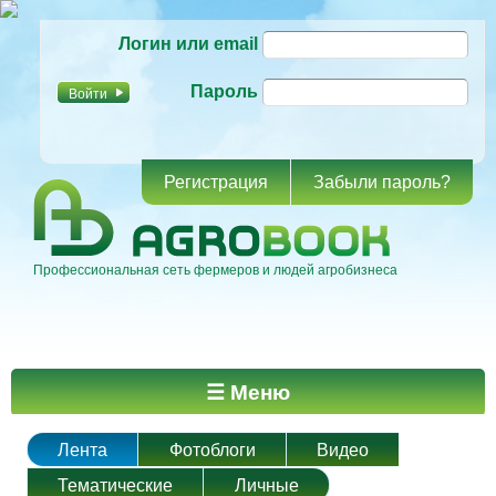
Перейти к
Логин или email
основному
содержанию
Пароль
Регистрация
Забыли пароль?
Профессиональная сеть фермеров и людей агробизнеса
Главное меню
☰ Меню
Лента
Фотоблоги
Видео
Тематические
Личные