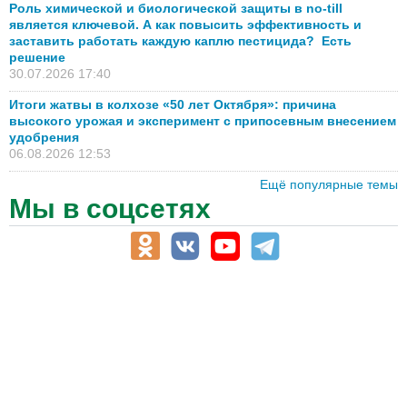
Роль химической и биологической защиты в no-till
является ключевой. А как повысить эффективность и
заставить работать каждую каплю пестицида? Есть
решение
30.07.2026 17:40
Итоги жатвы в колхозе «50 лет Октября»: причина
высокого урожая и эксперимент с припосевным внесением
удобрения
06.08.2026 12:53
Ещё популярные темы
Мы в соцсетях
АПК-Каталог
АПК-органы управления
ветеринарные препараты, ветеринарные учреждения
ГСМ, биотопливо
корма, добавки для животных
оборудование для АПК, промышленное, весовое
обучение