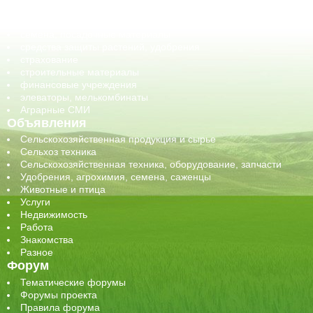
сельхозпроизводители / сельхозпредприятия
сельхозтехника, запчасти
семена, посадочные материалы
средства защиты растений, удобрения
страхование
строительные материалы
финансовые учреждения
элеваторы, мелькомбинаты
Аграрные СМИ
Объявления
Сельскохозяйственная продукция и сырье
Сельхоз техника
Сельскохозяйственная техника, оборудование, запчасти
Удобрения, агрохимия, семена, саженцы
Животные и птица
Услуги
Недвижимость
Работа
Знакомства
Разное
Форум
Тематические форумы
Форумы проекта
Правила форума