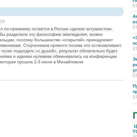
П
07
А
:30
и
07
л по-прежнему остаётся в России «делом энтузиастов».
 бы разделяли эту философию земледелия, можно
«
пальцам, поэтому большинство «открытий» принадлежит
п
твенникам. Сторонников прямого посева это останавливает:
07
 полю подходить «с душой», результат обязательно будет.
иями и идеями нулевики обменивались на конференции
Э
2, которая прошла 1-3 июня в Михайловске
р
у
07
П
п
07
Ц
T