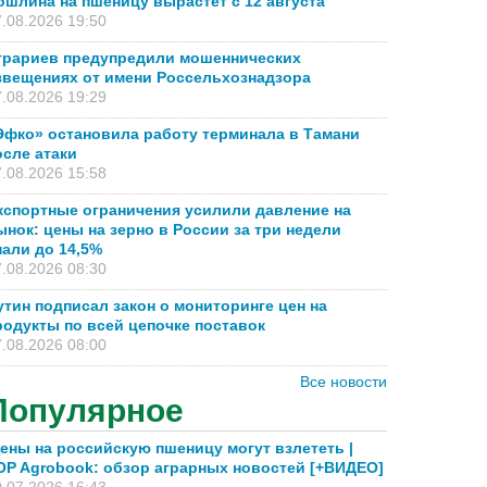
ошлина на пшеницу вырастет с 12 августа
.08.2026 19:50
грариев предупредили мошеннических
звещениях от имени Россельхознадзора
.08.2026 19:29
Эфко» остановила работу терминала в Тамани
осле атаки
.08.2026 15:58
кспортные ограничения усилили давление на
ынок: цены на зерно в России за три недели
пали до 14,5%
.08.2026 08:30
утин подписал закон о мониторинге цен на
родукты по всей цепочке поставок
.08.2026 08:00
Все новости
Популярное
ены на российскую пшеницу могут взлететь |
OP Agrobook: обзор аграрных новостей [+ВИДЕО]