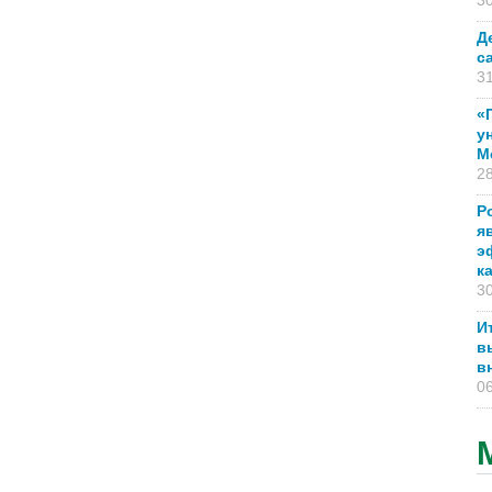
30
Д
с
31
«
у
М
28
Р
я
э
к
30
И
в
в
06