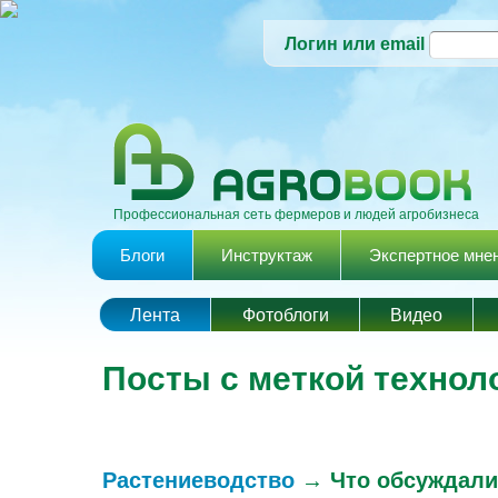
Логин или email
Профессиональная сеть фермеров и людей агробизнеса
Главное меню
Блоги
Инструктаж
Экспертное мне
Лента
Фотоблоги
Видео
Посты с меткой технол
Растениеводство
→
Что обсуждали 