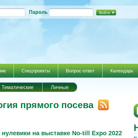
Перейти к
Пароль
основному
содержанию
ние
Спецпроекты
Вопрос-ответ
Календарь
Тематические
Личные
огия прямого посева
нулевики на выставке No-till Expo 2022