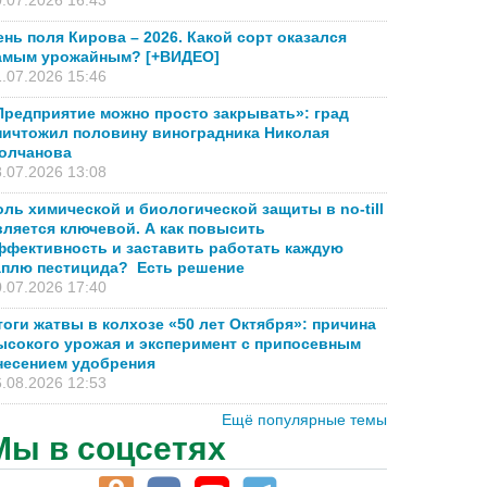
.07.2026 16:43
ень поля Кирова – 2026. Какой сорт оказался
амым урожайным? [+ВИДЕО]
.07.2026 15:46
Предприятие можно просто закрывать»: град
ничтожил половину виноградника Николая
олчанова
.07.2026 13:08
оль химической и биологической защиты в no-till
вляется ключевой. А как повысить
ффективность и заставить работать каждую
аплю пестицида? Есть решение
.07.2026 17:40
тоги жатвы в колхозе «50 лет Октября»: причина
ысокого урожая и эксперимент с припосевным
несением удобрения
.08.2026 12:53
Ещё популярные темы
Мы в соцсетях