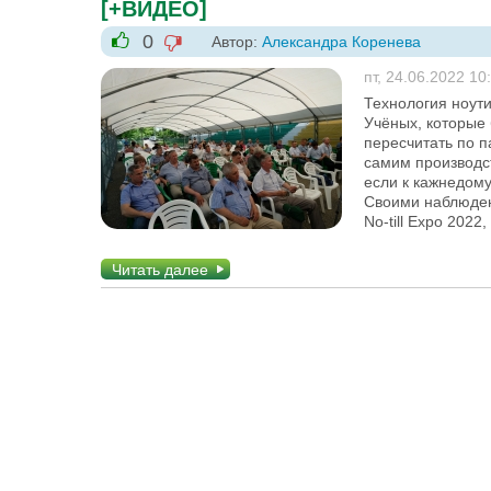
[+ВИДЕО]
0
Автор:
Александра Коренева
-1
+1
пт, 24.06.2022 10
Технология ноути
Учёных, которые
пересчитать по 
самим производс
если к кажнедому
Своими наблюден
No-till Expo 202
Читать далее