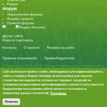
Разное
Форум
Тематические форумы
Форумы проекта
Правила форума
Друзья сайта
Новости партнеров
Контакты
О проекте
Реклама на сайте
Правила пользования
Правообладателям
© Agrobook.ru 2013-2023. При использовании материалов сайта
активная ссылка на публикацию обязательна.
Сайт использует файлы cookie, необходимые для корректной работы
344000, Ростов-на-Дону, ул. Города Волос, д.6, 8 этаж, офис 803
сайта, и сервисы Яндекс-метрики, используемые для анализа
статистики посещаемости, которые не содержат сведений, на
Тел./факс: +7 (863) 282-83-13 e-mail:
info@agrobook.ru
основании которых можно идентифицировать личность пользователя.
Возрастная категория сайта: 16+. Объявления на сайте не
Продолжение пользования сайтом является согласием на
премодерируются.
Положение о защите персональных данных
Подробнее.
применение данных технологий.
Гала Алиевна Каймакчи – редактор, тел.: (863) 282-83-13
info@agrobook.ru
Понятно
Дизайн
Tech Noir
, разработка
Ра-Дон