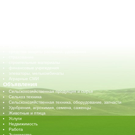
АПК-органы управления
ветеринарные препараты, ветеринарные учреждения
ГСМ, биотопливо
корма, добавки для животных
оборудование для АПК, промышленное, весовое
обучение
сельхозпроизводители / сельхозпредприятия
сельхозтехника, запчасти
семена, посадочные материалы
средства защиты растений, удобрения
страхование
строительные материалы
финансовые учреждения
элеваторы, мелькомбинаты
Аграрные СМИ
Объявления
Сельскохозяйственная продукция и сырье
Сельхоз техника
Сельскохозяйственная техника, оборудование, запчасти
Удобрения, агрохимия, семена, саженцы
Животные и птица
Услуги
Недвижимость
Работа
Знакомства