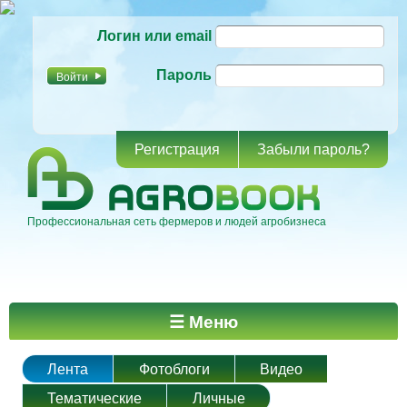
Перейти к
Логин или email
основному
содержанию
Пароль
Регистрация
Забыли пароль?
Профессиональная сеть фермеров и людей агробизнеса
Главное меню
☰ Меню
Лента
Фотоблоги
Видео
Тематические
Личные