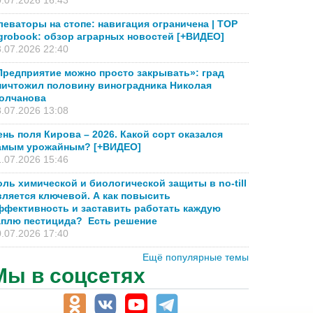
.07.2026 16:43
леваторы на стопе: навигация ограничена | TOP
grobook: обзор аграрных новостей [+ВИДЕО]
.07.2026 22:40
Предприятие можно просто закрывать»: град
ничтожил половину виноградника Николая
олчанова
.07.2026 13:08
ень поля Кирова – 2026. Какой сорт оказался
амым урожайным? [+ВИДЕО]
.07.2026 15:46
оль химической и биологической защиты в no-till
вляется ключевой. А как повысить
ффективность и заставить работать каждую
аплю пестицида? Есть решение
.07.2026 17:40
Ещё популярные темы
Мы в соцсетях