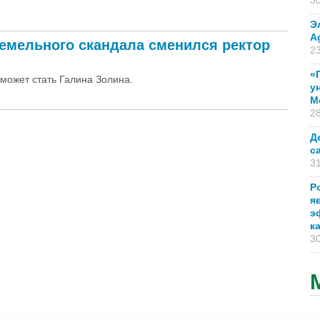
30
Э
A
емельного скандала сменился ректор
23
«
 может стать Галина Золина.
у
М
28
Д
с
31
Р
я
э
к
30