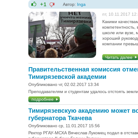
+1
Автор:
Inga
-1
+1
пт, 10.11.2017 12
Какими качества
компетентность, 
школе или вузе, 
хороший руковод
компании превыш
Читать далее
Правительственная комиссия отме
Тимирязевской академии
Опубликовано чт, 02.02.2017 13:34
Преподавателям и студентам удалось отстоять земли
подробнее
Тимирязевскую академию может воз
губернатора Ткачева
Опубликовано ср, 11.01.2017 15:56
Ректор РГАУ-МСХА Вячеслав Лукомец подал в отставк