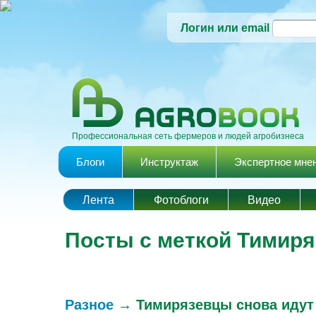
Логин или email
Профессиональная сеть фермеров и людей агробизнеса
Главное меню
Блоги
Инструктаж
Экспертное мне
Лента
Фотоблоги
Видео
Посты с меткой Тимиря
Разное
→
Тимирязевцы снова идут