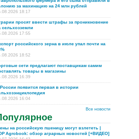
тавропольского фермера и его сына отправили в
олонию за махинацию на 24 млн рублей
.08.2026 18:17
грарии просят ввести штрафы за проникновение
а сельхозземли
.08.2026 17:55
кспорт российского зерна в июле упал почти на
8%
.08.2026 18:52
орговые сети предлагают поставщикам самим
оставлять товары в магазины
.08.2026 16:39
 России появится первая в истории
ельхозэнциклопедия
.08.2026 16:04
Все новости
Популярное
ены на российскую пшеницу могут взлететь |
OP Agrobook: обзор аграрных новостей [+ВИДЕО]