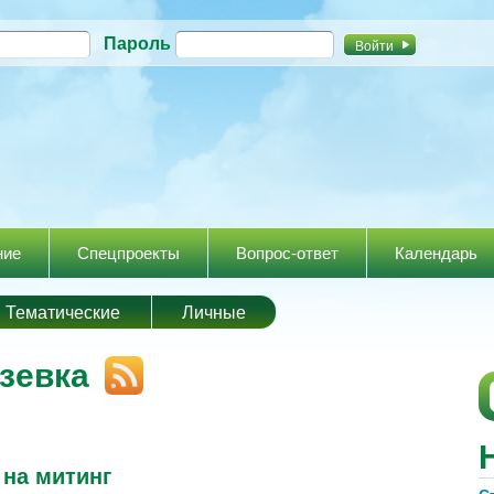
Перейти к
Пароль
основному
содержанию
ние
Спецпроекты
Вопрос-ответ
Календарь
Тематические
Личные
зевка
 на митинг