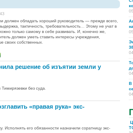
С
к
05
:43
ми должен обладать хороший руководитель — прежде всего,
А
выдержка, тактичность, требовательность… Этому не учат в
н
можно только самому в себе развивать. И, конечно же,
05
итель должен уметь ставить интересы учреждения,
Э
е своих собственных.
3
04
Т
нила решение об изъятии земли у
д
04
В
 Тимирязевки без суда.
с
04
главить «правая рука» экс-
Ц
T
у. Исполнять его обязанности назначили соратницу экс-