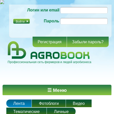
Перейти к
Логин или email
основному
содержанию
Пароль
Регистрация
Забыли пароль?
Профессиональная сеть фермеров и людей агробизнеса
Главное меню
☰ Меню
Лента
Фотоблоги
Видео
Тематические
Личные