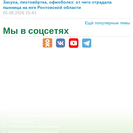
Засуха, листовёртка, офиоболез: от чего страдала
пшеница на юге Ростовской области
05.08.2026 15:43
Ещё популярные темы
Мы в соцсетях
АПК-Каталог
АПК-органы управления
ветеринарные препараты, ветеринарные учреждения
ГСМ, биотопливо
корма, добавки для животных
оборудование для АПК, промышленное, весовое
обучение
сельхозпроизводители / сельхозпредприятия
сельхозтехника, запчасти
семена, посадочные материалы
средства защиты растений, удобрения
страхование
строительные материалы
финансовые учреждения