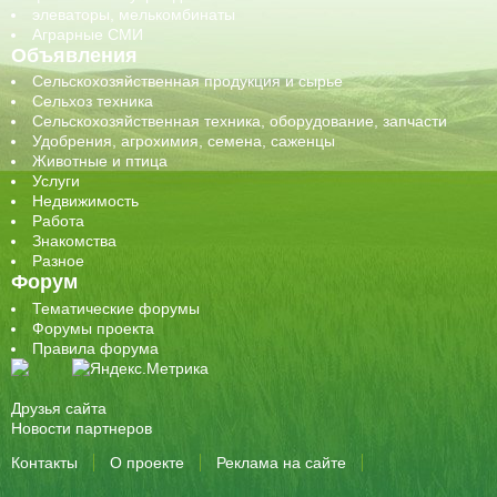
элеваторы, мелькомбинаты
Аграрные СМИ
Объявления
Сельскохозяйственная продукция и сырье
Сельхоз техника
Сельскохозяйственная техника, оборудование, запчасти
Удобрения, агрохимия, семена, саженцы
Животные и птица
Услуги
Недвижимость
Работа
Знакомства
Разное
Форум
Тематические форумы
Форумы проекта
Правила форума
Друзья сайта
Новости партнеров
Контакты
О проекте
Реклама на сайте