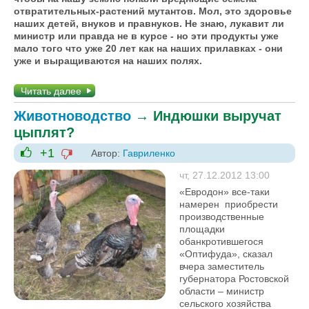
отвратительных-растений мутантов. Мол, это здоровье
наших детей, внуков и правнуков. Не знаю, лукавит ли
министр или правда не в курсе - но эти продукты уже
мало того что уже 20 лет как на наших прилавках - они
уже и выращиваются на наших полях.
Читать далее
Животноводство
→
Индюшки выручат
цыплят?
+1
Автор:
Гавриленко
-1
+1
чт, 27.12.2012 13:00
«Евродон» все-таки
намерен приобрести
производственные
площадки
обанкротившегося
«Оптифуда», сказал
вчера заместитель
губернатора Ростовской
области – министр
сельского хозяйства