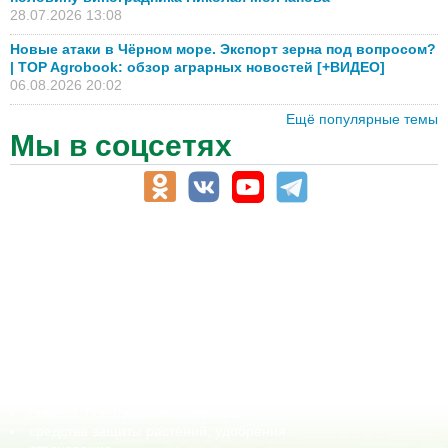
28.07.2026 13:08
Новые атаки в Чёрном море. Экспорт зерна под вопросом?
| TOP Agrobook: обзор аграрных новостей [+ВИДЕО]
06.08.2026 20:02
Ещё популярные темы
Мы в соцсетях
АПК-Каталог
АПК-органы управления
ветеринарные препараты, ветеринарные учреждения
ГСМ, биотопливо
корма, добавки для животных
оборудование для АПК, промышленное, весовое
обучение
сельхозпроизводители / сельхозпредприятия
сельхозтехника, запчасти
семена, посадочные материалы
средства защиты растений, удобрения