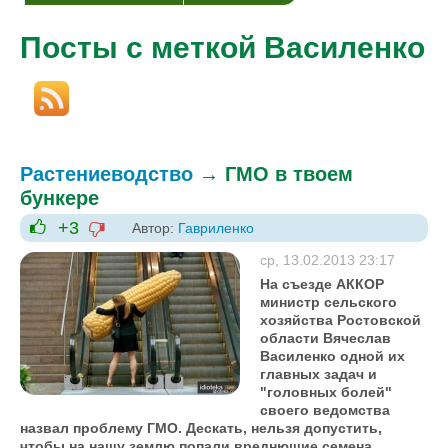
Посты с меткой Василенко
Растениеводство
→
ГМО в твоем
бункере
+3
Автор:
Гавриленко
-1
+1
ср, 13.02.2013 23:17
На съезде АККОР
министр сельского
хозяйства Ростовской
области Вячеслав
Василенко одной их
главных задач и
"головных болей"
своего ведомства
назвал проблему ГМО. Дескать, нельзя допустить,
чтобы на нашу землю попали вреднющие семена