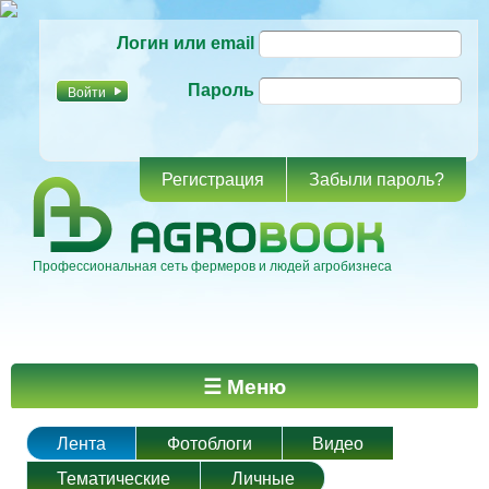
Перейти к
Логин или email
основному
содержанию
Пароль
Регистрация
Забыли пароль?
Профессиональная сеть фермеров и людей агробизнеса
Главное меню
☰ Меню
Лента
Фотоблоги
Видео
Тематические
Личные