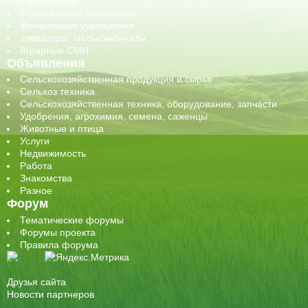
страхование
строительные материалы
финансовые учреждения
элеваторы, мелькомбинаты
Аграрные СМИ
Объявления
Сельскохозяйственная продукция и сырье
Сельхоз техника
Сельскохозяйственная техника, оборудование, запчасти
Удобрения, агрохимия, семена, саженцы
Животные и птица
Услуги
Недвижимость
Работа
Знакомства
Разное
Форум
Тематические форумы
Форумы проекта
Правила форума
Друзья сайта
Новости партнеров