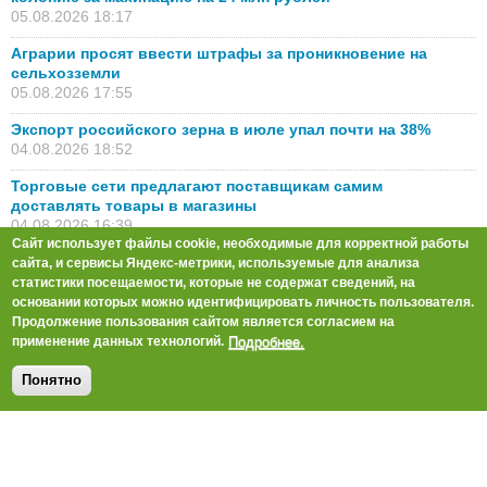
05.08.2026 18:17
Аграрии просят ввести штрафы за проникновение на
сельхозземли
05.08.2026 17:55
Экспорт российского зерна в июле упал почти на 38%
04.08.2026 18:52
Торговые сети предлагают поставщикам самим
доставлять товары в магазины
04.08.2026 16:39
Сайт использует файлы cookie, необходимые для корректной работы
В России появится первая в истории
сайта, и сервисы Яндекс-метрики, используемые для анализа
сельхозэнциклопедия
статистики посещаемости, которые не содержат сведений, на
04.08.2026 16:04
основании которых можно идентифицировать личность пользователя.
Продолжение пользования сайтом является согласием на
Все новости
Подробнее.
применение данных технологий.
Популярное
Понятно
Цены на российскую пшеницу могут взлететь | TOP
Agrobook: обзор аграрных новостей [+ВИДЕО]
30.07.2026 16:43
«Предприятие можно просто закрывать»: град уничтожил