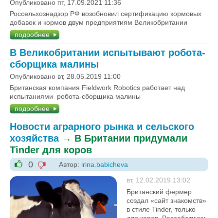
Опубликовано пт, 17.09.2021 11:36
Россельхознадзор РФ возобновил сертификацию кормовых
добавок и кормов двум предприятиям Великобритании
подробнее
В Великобритании испытывают робота-
сборщика малины
Опубликовано вт, 28.05.2019 11:00
Британская компания Fieldwork Robotics работает над
испытаниями робота-сборщика малины
подробнее
Новости аграрного рынка и сельского
хозяйства
→
В Британии придумали
Tinder для коров
0
Автор:
irina.babicheva
-1
+1
вт, 12.02.2019 13:02
Британский фермер
создал «сайт знакомств»
в стиле Tinder, только