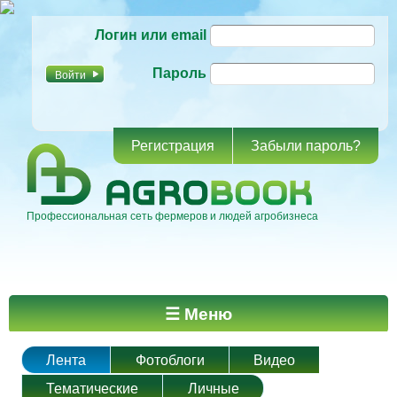
Перейти к
Логин или email
основному
содержанию
Пароль
Регистрация
Забыли пароль?
Профессиональная сеть фермеров и людей агробизнеса
Главное меню
☰ Меню
Лента
Фотоблоги
Видео
Тематические
Личные