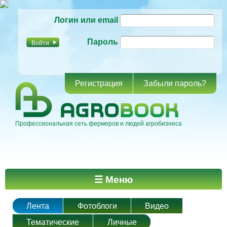
Перейти к
Логин или email
основному
содержанию
Пароль
Регистрация
Забыли пароль?
Профессиональная сеть фермеров и людей агробизнеса
Главное меню
☰ Меню
Лента
Фотоблоги
Видео
Тематические
Личные