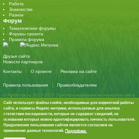
Работа
Знакомства
Разное
Форум
Тематические форумы
Форумы проекта
Правила форума
Друзья сайта
Новости партнеров
Контакты
О проекте
Реклама на сайте
Правила пользования
Правообладателям
© Agrobook.ru 2013-2023. При использовании материалов сайта
активная ссылка на публикацию обязательна.
Сайт использует файлы cookie, необходимые для корректной работы
344000, Ростов-на-Дону, ул. Города Волос, д.6, 8 этаж, офис 803
сайта, и сервисы Яндекс-метрики, используемые для анализа
статистики посещаемости, которые не содержат сведений, на
Тел./факс: +7 (863) 282-83-13 e-mail:
info@agrobook.ru
основании которых можно идентифицировать личность пользователя.
Возрастная категория сайта: 16+. Объявления на сайте не
Продолжение пользования сайтом является согласием на
премодерируются.
Положение о защите персональных данных
Подробнее.
применение данных технологий.
Гала Алиевна Каймакчи – редактор, тел.: (863) 282-83-13