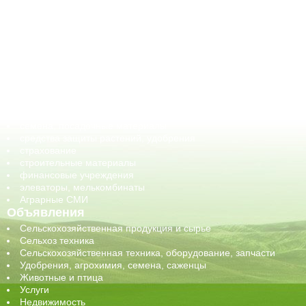
АПК-Каталог
АПК-органы управления
ветеринарные препараты, ветеринарные учреждения
ГСМ, биотопливо
корма, добавки для животных
оборудование для АПК, промышленное, весовое
обучение
сельхозпроизводители / сельхозпредприятия
сельхозтехника, запчасти
семена, посадочные материалы
средства защиты растений, удобрения
страхование
строительные материалы
финансовые учреждения
элеваторы, мелькомбинаты
Аграрные СМИ
Объявления
Сельскохозяйственная продукция и сырье
Сельхоз техника
Сельскохозяйственная техника, оборудование, запчасти
Удобрения, агрохимия, семена, саженцы
Животные и птица
Услуги
Недвижимость