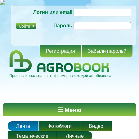
Перейти к
Логин или email
основному
содержанию
Пароль
Регистрация
Забыли пароль?
Профессиональная сеть фермеров и людей агробизнеса
Главное меню
☰ Меню
Лента
Фотоблоги
Видео
Тематические
Личные