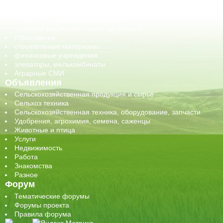
сельхозпроизводители / сельхозпредприятия
сельхозтехника, запчасти
семена, посадочные материалы
средства защиты растений, удобрения
страхование
строительные материалы
финансовые учреждения
элеваторы, мелькомбинаты
Аграрные СМИ
Объявления
Сельскохозяйственная продукция и сырье
Сельхоз техника
Сельскохозяйственная техника, оборудование, запчасти
Удобрения, агрохимия, семена, саженцы
Животные и птица
Услуги
Недвижимость
Работа
Знакомства
Разное
Форум
Тематические форумы
Форумы проекта
Правила форума