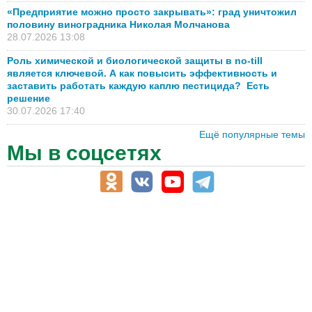
«Предприятие можно просто закрывать»: град уничтожил
половину виноградника Николая Молчанова
28.07.2026 13:08
Роль химической и биологической защиты в no-till
является ключевой. А как повысить эффективность и
заставить работать каждую каплю пестицида? Есть
решение
30.07.2026 17:40
Ещё популярные темы
Мы в соцсетях
АПК-Каталог
АПК-органы управления
ветеринарные препараты, ветеринарные учреждения
ГСМ, биотопливо
корма, добавки для животных
оборудование для АПК, промышленное, весовое
обучение