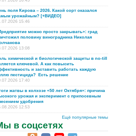
.07.2026 16:43
ень поля Кирова – 2026. Какой сорт оказался
амым урожайным? [+ВИДЕО]
.07.2026 15:46
Предприятие можно просто закрывать»: град
ничтожил половину виноградника Николая
олчанова
.07.2026 13:08
оль химической и биологической защиты в no-till
вляется ключевой. А как повысить
ффективность и заставить работать каждую
аплю пестицида? Есть решение
.07.2026 17:40
тоги жатвы в колхозе «50 лет Октября»: причина
ысокого урожая и эксперимент с припосевным
несением удобрения
.08.2026 12:53
Ещё популярные темы
Мы в соцсетях