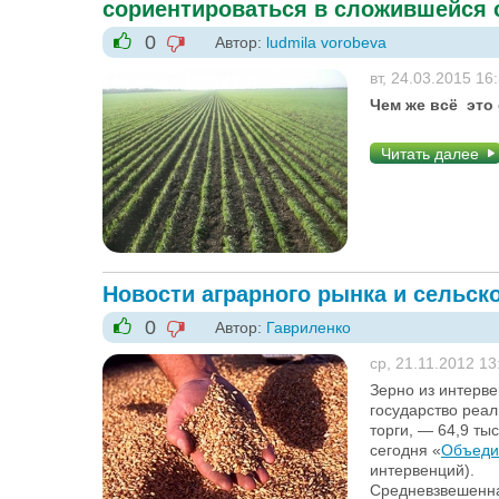
сориентироваться в сложившейся 
0
Автор:
ludmila vorobeva
-1
+1
вт, 24.03.2015 16
Чем же всё это
Читать далее
Новости аграрного рынка и сельск
0
Автор:
Гавриленко
-1
+1
ср, 21.11.2012 13
Зерно из интерв
государство реал
торги, — 64,9 ты
сегодня «
Объеди
интервенций).
Средневзвешенна