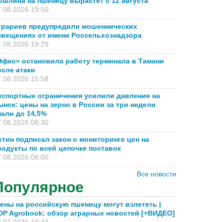
ошлина на пшеницу вырастет с 12 августа
.08.2026 19:50
грариев предупредили мошеннических
звещениях от имени Россельхознадзора
.08.2026 19:29
Эфко» остановила работу терминала в Тамани
осле атаки
.08.2026 15:58
кспортные ограничения усилили давление на
ынок: цены на зерно в России за три недели
пали до 14,5%
.08.2026 08:30
утин подписал закон о мониторинге цен на
родукты по всей цепочке поставок
.08.2026 08:00
Все новости
Популярное
ены на российскую пшеницу могут взлететь |
OP Agrobook: обзор аграрных новостей [+ВИДЕО]