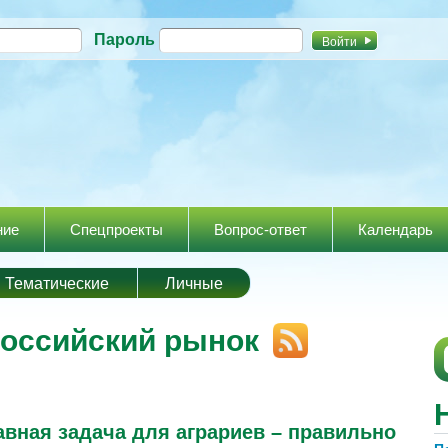
Перейти к
Пароль
основному
содержанию
ние
Спецпроекты
Вопрос-ответ
Календарь
Тематические
Личные
российский рынок
авная задача для аграриев – правильно