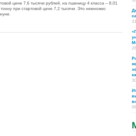
30
ртовой цене 7,6 тысячи рублей, на пшеницу 4 класса – 8,01
 тонну при стартовой цене 7,2 тысячи. Это немножко
Д
нуне.
с
31
«
у
М
28
Р
я
э
к
30
И
в
в
06