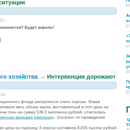
П
ситуации
07
А
:33
и
07
 окончится? Будет апрель!
«
п
07
Э
р
у
07
ого хозяйства
→
Интервенции дорожают
П
п
07
:58
енционного фонда раскупается очень хорошо. Вчера
изовало весь объем зерна, выставленный в этот день на
сячи тонн на сумму 536,5 миллиона рублей, отчиталась
ненная зерновая компания
» (госагент по проведению
Ц
T
я цена на пшеницу 3 класса составила 8,035 тысячи рублей