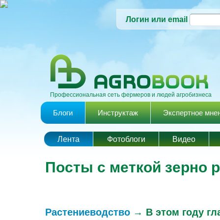
Логин или email
Профессиональная сеть фермеров и людей агробизнеса
Главное меню
Блоги
Инструктаж
Экспертное мне
Лента
Фотоблоги
Видео
Посты с меткой зерно 
Растениеводство
→
В этом году гл