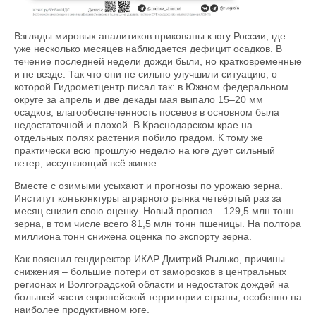
Взгляды мировых аналитиков прикованы к югу России, где
уже несколько месяцев наблюдается дефицит осадков. В
течение последней недели дожди были, но кратковременные
и не везде. Так что они не сильно улучшили ситуацию, о
которой Гидрометцентр писал так: в Южном федеральном
округе за апрель и две декады мая выпало 15–20 мм
осадков, влагообеспеченность посевов в основном была
недостаточной и плохой. В Краснодарском крае на
отдельных полях растения побило градом. К тому же
практически всю прошлую неделю на юге дует сильный
ветер, иссушающий всё живое.
Вместе с озимыми усыхают и прогнозы по урожаю зерна.
Институт конъюнктуры аграрного рынка четвёртый раз за
месяц снизил свою оценку. Новый прогноз – 129,5 млн тонн
зерна, в том числе всего 81,5 млн тонн пшеницы. На полтора
миллиона тонн снижена оценка по экспорту зерна.
Как пояснил гендиректор ИКАР Дмитрий Рылько, причины
снижения – большие потери от заморозков в центральных
регионах и Волгоградской области и недостаток дождей на
большей части европейской территории страны, особенно на
наиболее продуктивном юге.