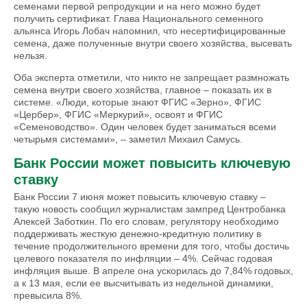
семенами первой репродукции и на него можно будет
получить сертификат. Глава Национального семенного
альянса Игорь Лобач напомнил, что несертифицированные
семена, даже полученные внутри своего хозяйства, высевать
нельзя.
Оба эксперта отметили, что никто не запрещает размножать
семена внутри своего хозяйства, главное – показать их в
системе. «Люди, которые знают ФГИС «Зерно», ФГИС
«Цербер», ФГИС «Меркурий», освоят и ФГИС
«Семеноводство». Один человек будет заниматься всеми
четырьмя системами», – заметил Михаил Самусь.
Банк России может повысить ключевую
ставку
Банк России 7 июня может повысить ключевую ставку –
такую новость сообщил журналистам зампред Центробанка
Алексей Заботкин. По его словам, регулятору необходимо
поддерживать жесткую денежно-кредитную политику в
течение продолжительного времени для того, чтобы достичь
целевого показателя по инфляции – 4%. Сейчас годовая
инфляция выше. В апреле она ускорилась до 7,84% годовых,
а к 13 мая, если ее высчитывать из недельной динамики,
превысила 8%.