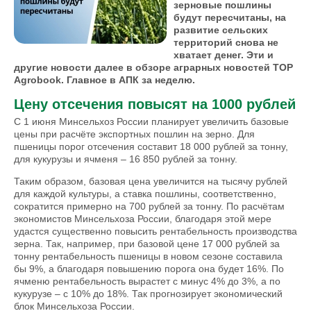
зерновые пошлины
будут пересчитаны, на
развитие сельских
территорий снова не
хватает денег. Эти и
другие новости далее в обзоре аграрных новостей TOP
Agrobook. Главное в АПК за неделю.
Цену отсечения повысят на 1000 рублей
С 1 июня Минсельхоз России планирует увеличить базовые
цены при расчёте экспортных пошлин на зерно. Для
пшеницы порог отсечения составит 18 000 рублей за тонну,
для кукурузы и ячменя – 16 850 рублей за тонну.
Таким образом, базовая цена увеличится на тысячу рублей
для каждой культуры, а ставка пошлины, соответственно,
сократится примерно на 700 рублей за тонну. По расчётам
экономистов Минсельхоза России, благодаря этой мере
удастся существенно повысить рентабельность производства
зерна. Так, например, при базовой цене 17 000 рублей за
тонну рентабельность пшеницы в новом сезоне составила
бы 9%, а благодаря повышению порога она будет 16%. По
ячменю рентабельность вырастет с минус 4% до 3%, а по
кукурузе – с 10% до 18%. Так прогнозирует экономический
блок Минсельхоза России.