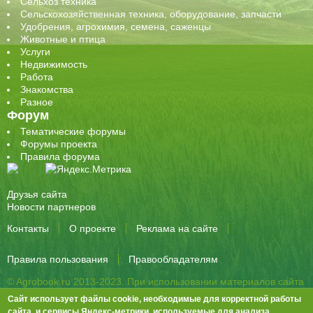
Сельхоз техника
Сельскохозяйственная техника, оборудование, запчасти
Удобрения, агрохимия, семена, саженцы
Животные и птица
Услуги
Недвижимость
Работа
Знакомства
Разное
Форум
Тематические форумы
Форумы проекта
Правила форума
Друзья сайта
Новости партнеров
Контакты
О проекте
Реклама на сайте
Правила пользования
Правообладателям
© Agrobook.ru 2013-2023. При использовании материалов сайта
активная ссылка на публикацию обязательна.
Сайт использует файлы cookie, необходимые для корректной работы
344000, Ростов-на-Дону, ул. Города Волос, д.6, 8 этаж, офис 803
сайта, и сервисы Яндекс-метрики, используемые для анализа