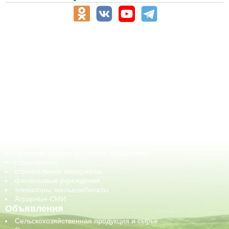
АПК-Каталог
АПК-органы управления
ветеринарные препараты, ветеринарные учреждения
ГСМ, биотопливо
корма, добавки для животных
оборудование для АПК, промышленное, весовое
обучение
сельхозпроизводители / сельхозпредприятия
сельхозтехника, запчасти
семена, посадочные материалы
средства защиты растений, удобрения
страхование
строительные материалы
финансовые учреждения
элеваторы, мелькомбинаты
Аграрные СМИ
Объявления
Сельскохозяйственная продукция и сырье