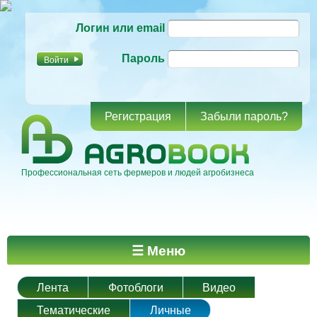
Перейти к
Логин или email
основному
содержанию
Пароль
Регистрация
Забыли пароль?
Профессиональная сеть фермеров и людей агробизнеса
Главное меню
☰ Меню
Лента
Фотоблоги
Видео
Тематические
Личные