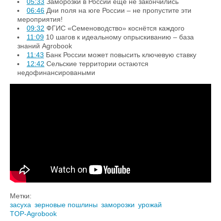
05:33
Заморозки в России ещё не закончились
06:46
Дни поля на юге России – не пропустите эти
мероприятия!
09:32
ФГИС «Семеноводство» коснётся каждого
11:09
10 шагов к идеальному опрыскиванию – база
знаний Agrobook
11:43
Банк России может повысить ключевую ставку
12:42
Сельские территории остаются
недофинансироваными
Зерновые пошлины будут пересчитаны |
TOP Agrobook: обзор аграрных новостей
Метки:
засуха
зерновые пошлины
заморозки
урожай
TOP-Agrobook