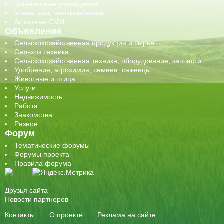
финансовые учреждения
элеваторы, мелькомбинаты
Аграрные СМИ
Объявления
Сельскохозяйственная продукция и сырье
Сельхоз техника
Сельскохозяйственная техника, оборудование, запчасти
Удобрения, агрохимия, семена, саженцы
Животные и птица
Услуги
Недвижимость
Работа
Знакомства
Разное
Форум
Тематические форумы
Форумы проекта
Правила форума
Друзья сайта
Новости партнеров
Контакты
О проекте
Реклама на сайте