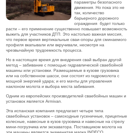
параметры безопасного
движения. Но пока это не
так, количество
барьерного дорожного
ограждения будет только
расти – его применение существенно повышает возможность
выжить для участников ДТП. Это настолько важная миссия,
что первое время вертикальные сваи-опоры для сминаемого
профиля вкапывали или вкручивали, несмотря на
чрезвычайную трудоемкость процесса.
Но в настоящее время для внедрения свай выбран другой
метод – забивание с помощью гидравлической сваебойной
машины или установки. Размещаемые в кузове грузовика
или на собственном шасси, они состоят из гидромолота с
мощной энергией удара; и его мачты для управления
наклоном молота и выбора места забивания.
Одним из европейских производителей сваебойных машин и
установок является Armivan.
Эта испанская компания предлагает четыре типа
сваебойных установок – самоходные гусеничные, прицепные
колесные, навесные в кузов грузовика и навесные на стрелу
мини-погрузчика или экскаватора. Поставщиком молота на
эти машины является знаменитая марка INDECO.