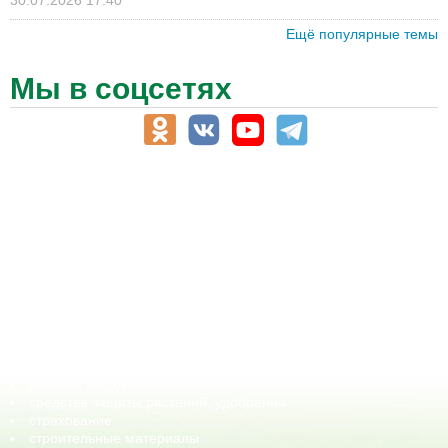
30.07.2026 17:40
Ещё популярные темы
Мы в соцсетях
АПК-Каталог
АПК-органы управления
ветеринарные препараты, ветеринарные учреждения
ГСМ, биотопливо
корма, добавки для животных
оборудование для АПК, промышленное, весовое
обучение
сельхозпроизводители / сельхозпредприятия
сельхозтехника, запчасти
семена, посадочные материалы
средства защиты растений, удобрения
страхование
строительные материалы