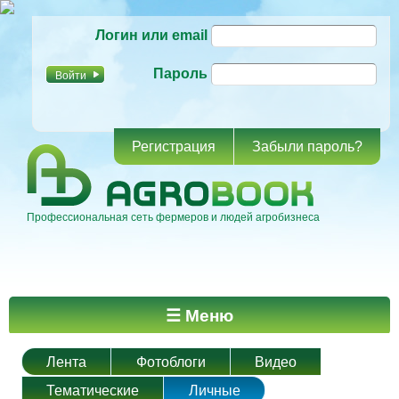
Перейти к
Логин или email
основному
содержанию
Пароль
Регистрация
Забыли пароль?
Профессиональная сеть фермеров и людей агробизнеса
Главное меню
☰ Меню
Лента
Фотоблоги
Видео
Тематические
Личные