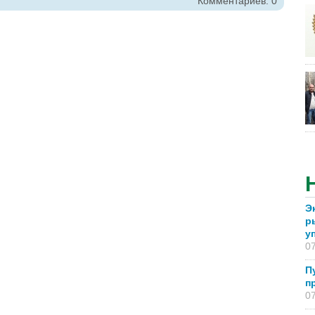
Комментариев: 0
Э
р
у
07
П
п
07