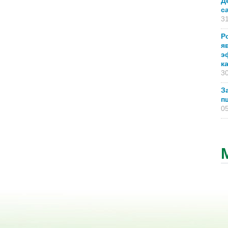
Д
с
31
Р
я
э
к
30
З
п
05