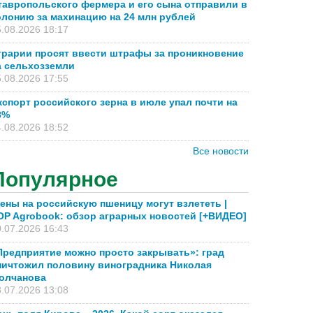
тавропольского фермера и его сына отправили в
олонию за махинацию на 24 млн рублей
.08.2026 18:17
грарии просят ввести штрафы за проникновение
а сельхозземли
.08.2026 17:55
кспорт российского зерна в июле упал почти на
8%
.08.2026 18:52
Все новости
Популярное
ены на российскую пшеницу могут взлететь |
OP Agrobook: обзор аграрных новостей [+ВИДЕО]
.07.2026 16:43
Предприятие можно просто закрывать»: град
ничтожил половину виноградника Николая
олчанова
.07.2026 13:08