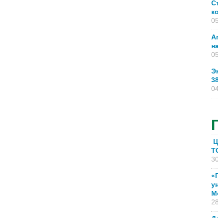
С
к
05
А
н
05
Э
3
04
Ц
T
30
«
у
М
28