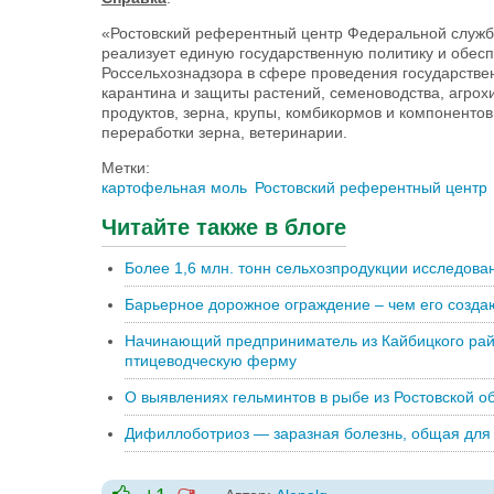
«Ростовский референтный центр Федеральной служб
реализует единую государственную политику и обес
Россельхознадзора в сфере проведения государствен
карантина и защиты растений, семеноводства, агрох
продуктов, зерна, крупы, комбикормов и компонентов
переработки зерна, ветеринарии.
Метки:
картофельная моль
Ростовский референтный центр
Читайте также в блоге
Более 1,6 млн. тонн сельхозпродукции исследован
Барьерное дорожное ограждение – чем его созда
Начинающий предприниматель из Кайбицкого рай
птицеводческую ферму
О выявлениях гельминтов в рыбе из Ростовской об
Дифиллоботриоз — заразная болезнь, общая для 