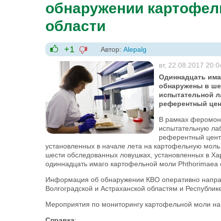
обнаружении картофел
области
+1
Автор:
Alepalg
-1
+1
вт, 22.08.2017 20:0
Одиннадцать имаг
обнаружены в ше
испытательной л
референтный цен
В рамках феромони
испытательную ла
референтный цент
установленных в начале лета на картофельную моль
шести обследованных ловушках, установленных в Х
одиннадцать имаго картофельной моли Phthorimaea op
Информация об обнаружении КВО оперативно направ
Волгоградской и Астраханской областям и Республик
Мероприятия по мониторингу картофельной моли на
Справка
: