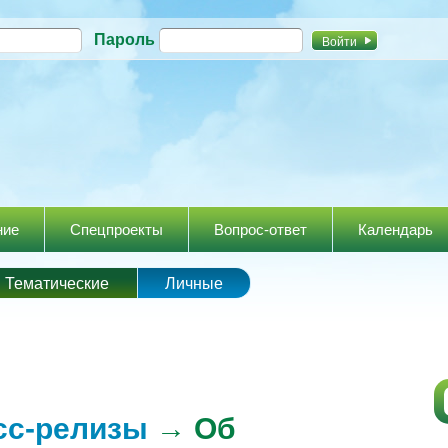
Перейти к
Пароль
основному
содержанию
ние
Спецпроекты
Вопрос-ответ
Календарь
Тематические
Личные
сс-релизы
→ Об