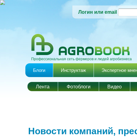
Логин или email
Профессиональная сеть фермеров и людей агробизнеса
Главное меню
Блоги
Инструктаж
Экспертное мне
Лента
Фотоблоги
Видео
Новости компаний, пре