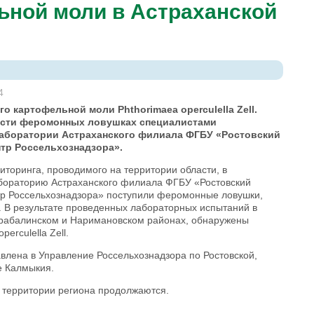
ьной моли в Астраханской
4
о картофельной моли Phthorimaea operculella Zell.
сти феромонных ловушках специалистами
аборатории Астраханского филиала ФГБУ «Ростовский
тр Россельхознадзора».
торинга, проводимого на территории области, в
бораторию Астраханского филиала ФГБУ «Ростовский
р Россельхознадзора» поступили феромонные ловушки,
. В результате проведенных лабораторных испытаний в
арабалинском и Наримановском районах, обнаружены
erculella Zell.
лена в Управление Россельхознадзора по Ростовской,
е Калмыкия.
 территории региона продолжаются.