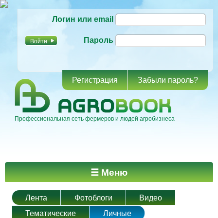
Перейти к
Логин или email
основному
содержанию
Пароль
Регистрация
Забыли пароль?
Профессиональная сеть фермеров и людей агробизнеса
Главное меню
☰ Меню
Лента
Фотоблоги
Видео
Тематические
Личные