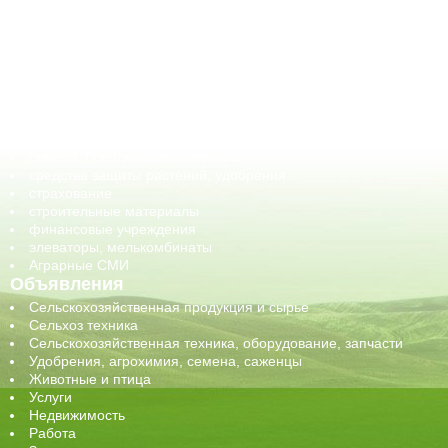
АПК-органы управления
ветеринарные препараты, ветеринарные учреждения
ГСМ, биотопливо
корма, добавки для животных
оборудование для АПК, промышленное, весовое
обучение
сельхозпроизводители / сельхозпредприятия
сельхозтехника, запчасти
семена, посадочные материалы
средства защиты растений, удобрения
страхование
строительные материалы
финансовые учреждения
элеваторы, мелькомбинаты
Аграрные СМИ
Объявления
Сельскохозяйственная продукция и сырье
Сельхоз техника
Сельскохозяйственная техника, оборудование, запчасти
Удобрения, агрохимия, семена, саженцы
Животные и птица
Услуги
Недвижимость
Работа