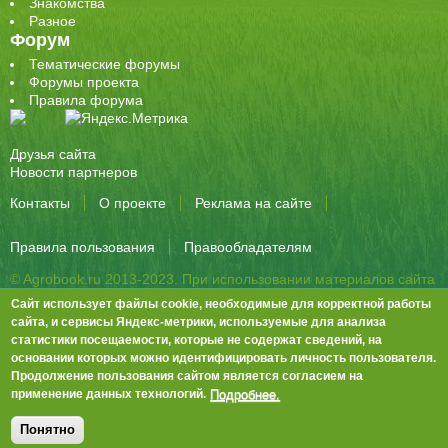
Знакомства
Разное
Форум
Тематические форумы
Форумы проекта
Правила форума
Друзья сайта
Новости партнеров
Контакты
О проекте
Реклама на сайте
Правила пользования
Правообладателям
© Agrobook.ru 2013-2023. При использовании материалов сайта
активная ссылка на публикацию обязательна.
Сайт использует файлы cookie, необходимые для корректной работы
344000, Ростов-на-Дону, ул. Города Волос, д.6, 8 этаж, офис 803
сайта, и сервисы Яндекс-метрики, используемые для анализа
статистики посещаемости, которые не содержат сведений, на
Тел./факс: +7 (863) 282-83-13 e-mail:
info@agrobook.ru
основании которых можно идентифицировать личность пользователя.
Возрастная категория сайта: 16+. Объявления на сайте не
Продолжение пользования сайтом является согласием на
премодерируются.
Положение о защите персональных данных
Подробнее.
применение данных технологий.
Гала Алиевна Каймакчи – редактор, тел.: (863) 282-83-13
info@agrobook.ru
Понятно
Дизайн
Tech Noir
, разработка
Ра-Дон