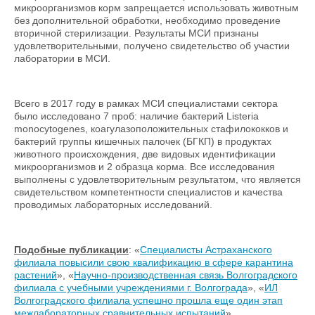
микроорганизмов корм запрещается использовать животным
без дополнительной обработки, необходимо проведение
вторичной стерилизации. Результаты МСИ признаны
удовлетворительными, получено свидетельство об участии
лаборатории в МСИ.
Всего в 2017 году в рамках МСИ специалистами сектора
было исследовано 7 проб: наличие бактерий Listeria
monocytogenes, коагулазоположительных стафилококков и
бактерий группы кишечных палочек (БГКП) в продуктах
животного происхождения, две видовых идентификации
микроорганизмов и 2 образца корма. Все исследования
выполнены с удовлетворительным результатом, что является
свидетельством компетентности специалистов и качества
проводимых лабораторных исследований.
Подобные публикации
: «
Специалисты Астраханского
филиала повысили свою квалификацию в сфере карантина
растений
», «
Научно-производственная связь Волгоградского
филиала с учебными учреждениями г. Волгограда
», «
ИЛ
Волгоградского филиала успешно прошла еще один этап
межлабораторных сравнительных испытаний
»