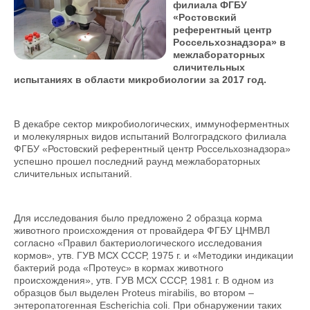
филиала ФГБУ
«Ростовский
референтный центр
Россельхознадзора» в
межлабораторных
сличительных
испытаниях в области микробиологии за 2017 год.
В декабре сектор микробиологических, иммуноферментных
и молекулярных видов испытаний Волгоградского филиала
ФГБУ «Ростовский референтный центр Россельхознадзора»
успешно прошел последний раунд межлабораторных
сличительных испытаний.
Для исследования было предложено 2 образца корма
животного происхождения от провайдера ФГБУ ЦНМВЛ
согласно «Правил бактериологического исследования
кормов», утв. ГУВ МСХ СССР, 1975 г. и «Методики индикации
бактерий рода «Протеус» в кормах животного
происхождения», утв. ГУВ МСХ СССР, 1981 г. В одном из
образцов был выделен Proteus mirabilis, во втором –
энтеропатогенная Escherichia coli. При обнаружении таких