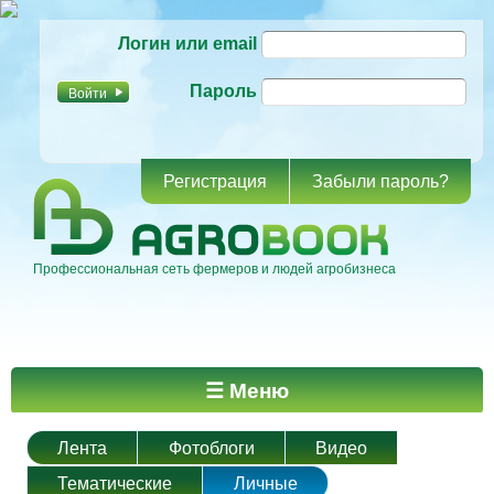
Перейти к
Логин или email
основному
содержанию
Пароль
Регистрация
Забыли пароль?
Профессиональная сеть фермеров и людей агробизнеса
Главное меню
☰ Меню
Лента
Фотоблоги
Видео
Тематические
Личные