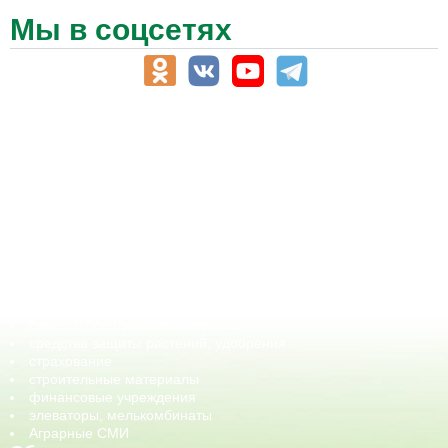
Мы в соцсетях
АПК-Каталог
АПК-органы управления
ветеринарные препараты, ветеринарные учреждения
ГСМ, биотопливо
корма, добавки для животных
оборудование для АПК, промышленное, весовое
обучение
сельхозпроизводители / сельхозпредприятия
сельхозтехника, запчасти
семена, посадочные материалы
средства защиты растений, удобрения
страхование
строительные материалы
финансовые учреждения
элеваторы, мелькомбинаты
Аграрные СМИ