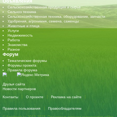
Объявления
Сельскохозяйственная продукция и сырье
Сельхоз техника
Сельскохозяйственная техника, оборудование, запчасти
Удобрения, агрохимия, семена, саженцы
Животные и птица
Услуги
Недвижимость
Работа
Знакомства
Разное
Форум
Тематические форумы
Форумы проекта
Правила форума
Друзья сайта
Новости партнеров
Контакты
О проекте
Реклама на сайте
Правила пользования
Правообладателям
© Agrobook.ru 2013-2023. При использовании материалов сайта