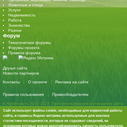
Животные и птица
Услуги
Недвижимость
Работа
Знакомства
Разное
Форум
Тематические форумы
Форумы проекта
Правила форума
Друзья сайта
Новости партнеров
Контакты
О проекте
Реклама на сайте
Правила пользования
Правообладателям
© Agrobook.ru 2013-2023. При использовании материалов сайта
активная ссылка на публикацию обязательна.
Сайт использует файлы cookie, необходимые для корректной работы
344000, Ростов-на-Дону, ул. Города Волос, д.6, 8 этаж, офис 803
сайта, и сервисы Яндекс-метрики, используемые для анализа
статистики посещаемости, которые не содержат сведений, на
Тел./факс: +7 (863) 282-83-13 e-mail:
info@agrobook.ru
основании которых можно идентифицировать личность пользователя.