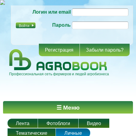
Перейти к
Логин или email
основному
содержанию
Пароль
Регистрация
Забыли пароль?
Профессиональная сеть фермеров и людей агробизнеса
Главное меню
☰ Меню
Лента
Фотоблоги
Видео
Тематические
Личные