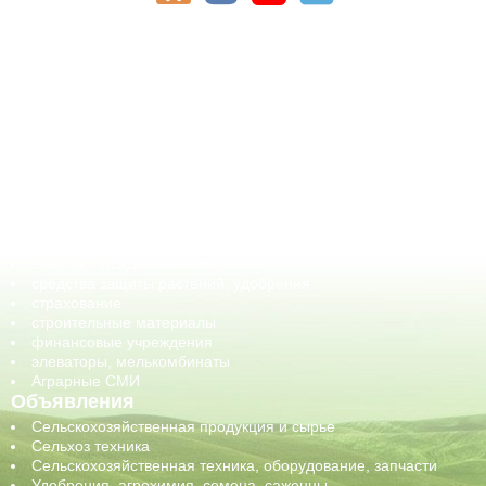
АПК-Каталог
АПК-органы управления
ветеринарные препараты, ветеринарные учреждения
ГСМ, биотопливо
корма, добавки для животных
оборудование для АПК, промышленное, весовое
обучение
сельхозпроизводители / сельхозпредприятия
сельхозтехника, запчасти
семена, посадочные материалы
средства защиты растений, удобрения
страхование
строительные материалы
финансовые учреждения
элеваторы, мелькомбинаты
Аграрные СМИ
Объявления
Сельскохозяйственная продукция и сырье
Сельхоз техника
Сельскохозяйственная техника, оборудование, запчасти
Удобрения, агрохимия, семена, саженцы