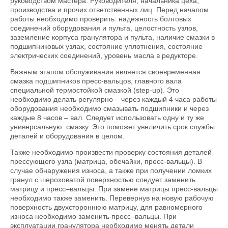
руководством мастера. Руководителя, начальника цеха,
производства и прочих ответственных лиц. Перед началом
работы необходимо проверить: надежность болтовых
соединений оборудования и пульта, целостность узлов,
заземление корпуса гранулятора и пульта, наличие смазки в
подшипниковых узлах, состояние уплотнения, состояние
электрических соединений, уровень масла в редукторе.
Важным этапом обслуживания является своевременная
смазка подшипников пресс-вальцов, главного вала
специальной термостойкой смазкой (step-up). Это
необходимо делать регулярно – через каждый 4 часа работы
оборудования необходимо смазывать подшипники и через
каждые 8 часов – вал. Следует использовать одну и ту же
универсальную смазку. Это поможет увеличить срок службы
деталей и оборудования в целом.
Также необходимо произвести проверку состояния деталей
прессующего узла (матрица, обечайки, пресс-вальцы). В
случае обнаружения износа, а также при получении ломких
гранул с шероховатой поверхностью следует заменить
матрицу и пресс–вальцы. При замене матрицы пресс-вальцы
необходимо также заменить. Перевернув на новую рабочую
поверхность двухстороннюю матрицу, для равномерного
износа необходимо заменить пресс–вальцы. При
эксплуатации гранулятора необходимо менять детали