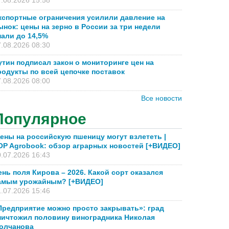
.08.2026 15:58
кспортные ограничения усилили давление на
ынок: цены на зерно в России за три недели
пали до 14,5%
.08.2026 08:30
утин подписал закон о мониторинге цен на
родукты по всей цепочке поставок
.08.2026 08:00
Все новости
Популярное
ены на российскую пшеницу могут взлететь |
OP Agrobook: обзор аграрных новостей [+ВИДЕО]
.07.2026 16:43
ень поля Кирова – 2026. Какой сорт оказался
амым урожайным? [+ВИДЕО]
.07.2026 15:46
Предприятие можно просто закрывать»: град
ничтожил половину виноградника Николая
олчанова