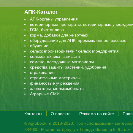
АПК-Каталог
АПК-органы управления
ветеринарные препараты, ветеринарные учрежден
ГСМ, биотопливо
корма, добавки для животных
оборудование для АПК, промышленное, весовое
обучение
сельхозпроизводители / сельхозпредприятия
сельхозтехника, запчасти
семена, посадочные материалы
средства защиты растений, удобрения
страхование
строительные материалы
финансовые учреждения
элеваторы, мелькомбинаты
Аграрные СМИ
Контакты
О проекте
Реклама на сайте
Прав
© Agrobook.ru 2013-2023. При использовании материал
344000, Ростов-на-Дону, ул. Города Волос, д.6, 8 этаж