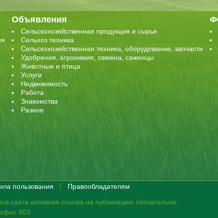
Объявления
Ф
Сельскохозяйственная продукция и сырье
ия
Сельхоз техника
Сельскохозяйственная техника, оборудование, запчасти
Удобрения, агрохимия, семена, саженцы
Животные и птица
Услуги
Недвижимость
Работа
Знакомства
Разное
ила пользования
Правообладателям
ов сайта активная ссылка на публикацию обязательна.
, офис 803