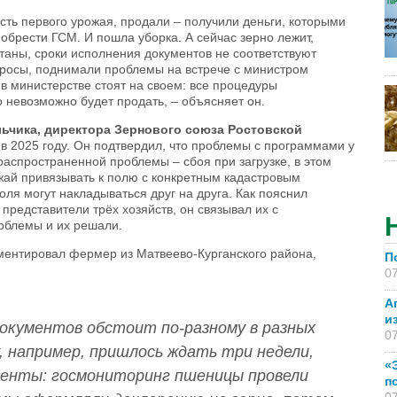
сть первого урожая, продали – получили деньги, которыми
обрести ГСМ. И пошла уборка. А сейчас зерно лежит,
таны, сроки исполнения документов не соответствуют
росы, поднимали проблемы на встрече с министром
 в министерстве стоят на своем: все процедуры
 невозможно будет продать, – объясняет он.
ьчика, директора Зернового союза Ростовской
в 2025 году. Он подтвердил, что проблемы с программами у
аспространенной проблемы – сбоя при загрузке, в этом
жай привязывать к полю с конкретным кадастровым
оля могут накладываться друг на друга. Как пояснил
представители трёх хозяйств, он связывал их с
облемы и их решали.
ментировал фермер из Матвеево-Курганского района,
П
07
А
и
окументов обстоит по-разному в разных
07
, например, пришлось ждать три недели,
«
енты: госмониторинг пшеницы провели
п