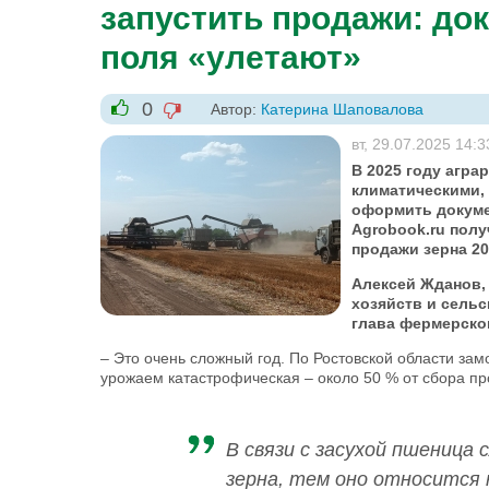
запустить продажи: до
поля «улетают»
0
Автор:
Катерина Шаповалова
-1
+1
вт, 29.07.2025 14:3
В 2025 году агра
климатическими, 
оформить докуме
Agrobook.ru пол
продажи зерна 20
Алексей Жданов,
хозяйств и сель
глава фермерско
– Это очень сложный год. По Ростовской области зам
урожаем катастрофическая – около 50 % от сбора пр
В связи с засухой пшеница 
зерна, тем оно относится к