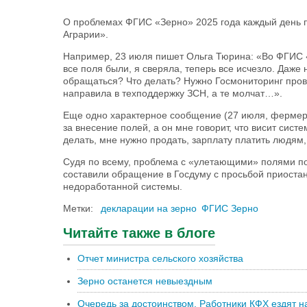
О проблемах ФГИС «Зерно» 2025 года каждый день
Аграрии».
Например, 23 июля пишет Ольга Тюрина: «Во ФГИС «З
все поля были, я сверяла, теперь все исчезло. Даже 
обращаться? Что делать? Нужно Госмониторинг пров
направила в техподдержку ЗСН, а те молчат…».
Еще одно характерное сообщение (27 июля, фермер А
за внесение полей, а он мне говорит, что висит систе
делать, мне нужно продать, зарплату платить людям,
Судя по всему, проблема с «улетающими» полями по
составили обращение в Госдуму с просьбой приоста
недоработанной системы.
Метки:
декларации на зерно
ФГИС Зерно
Читайте также в блоге
Отчет министра сельского хозяйства
Зерно останется невыездным
Очередь за достоинством. Работники КФХ ездят н