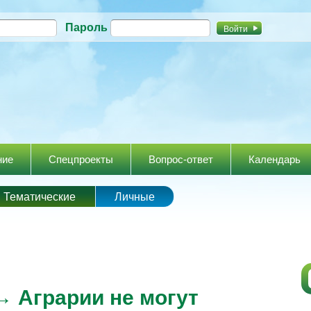
Перейти к
Пароль
основному
содержанию
ние
Спецпроекты
Вопрос-ответ
Календарь
Тематические
Личные
 Аграрии не могут