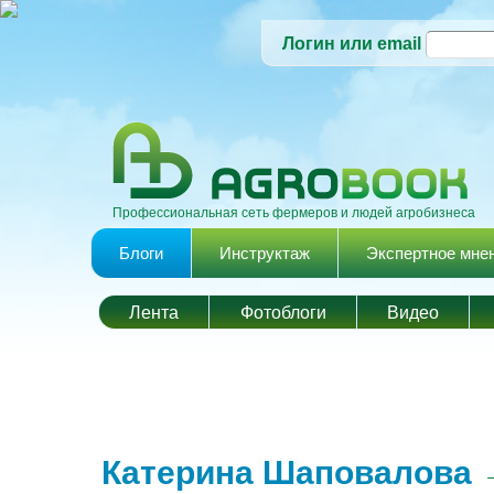
Логин или email
Профессиональная сеть фермеров и людей агробизнеса
Главное меню
Блоги
Инструктаж
Экспертное мне
Лента
Фотоблоги
Видео
Катерина Шаповалова
→