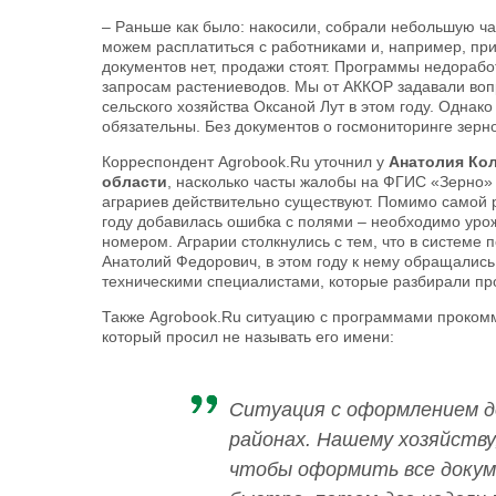
– Раньше как было: накосили, собрали небольшую ча
можем расплатиться с работниками и, например, при
документов нет, продажи стоят. Программы недорабо
запросам растениеводов. Мы от АККОР задавали воп
сельского хозяйства Оксаной Лут в этом году. Однако
обязательны. Без документов о госмониторинге зерно
Корреспондент Agrobook.Ru уточнил у
Анатолия Кол
области
, насколько часты жалобы на ФГИС «Зерно» 
аграриев действительно существуют. Помимо самой р
году добавилась ошибка с полями – необходимо уро
номером. Аграрии столкнулись с тем, что в системе п
Анатолий Федорович, в этом году к нему обращались 
техническими специалистами, которые разбирали пр
Также Agrobook.Ru ситуацию с программами проком
который просил не называть его имени:
Ситуация с оформлением д
районах. Нашему хозяйству
чтобы оформить все докум