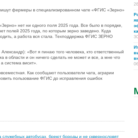
28
 пишут фермеры в специализированном чате «ФГИС «Зерно»
Р
я
ерно» нет ни одного поля 2025 года. Все было в порядке,
э
нет полей 2025 года, по которым зерно заведено. Куда
к
одить, а работа вся стала. Техподдержка ФГИС ЗЕРНО
30
И
лександр): «Вот я пинаю того человека, кто ответственный
в
ма в области и он ничего сделать не может и все, а мне что
в
 а система висит».
06
всеместная. Как сообщают пользователи чата, аграрии
новить пользование ФГИС до исправления ошибок
а служебных автобусах, бреют бороды и не сквернословят