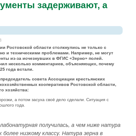
кументы задерживают, а
3
рии Ростовской области столкнулись не только с
но и техническими проблемами. Например, не могут
нты из-за исчезнувших в ФГИС «Зерно» полей.
учил несколько комментариев, объясняющих, почему
25 года встали.
 председатель совета Ассоциации крестьянских
скохозяйственных кооперативов Ростовской области,
го хозяйства:
орозки, а потом засуха своё дело сделали. Ситуация с
ошлого года.
слабонатурная получилась, а чем ниже натура
 более низкому классу. Натура зерна в