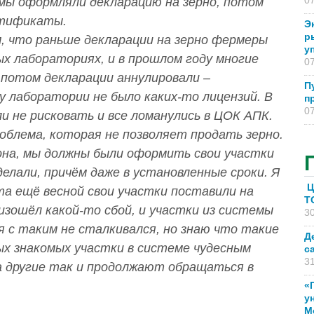
07
 мы оформляли декларацию на зерно, потом
ртификаты.
Э
р
м, что раньше декларации на зерно фермеры
у
х лабораториях, и в прошлом году многие
07
 потом декларации аннулировали –
П
у лаборатории не было каких-то лицензий. В
п
07
и не рисковать и все ломанулись в ЦОК АПК.
облема, которая не позволяет продать зерно.
она, мы должны были оформить свои участки
елали, причём даже в установленные сроки. Я
Ц
а ещё весной свои участки поставили на
T
оизошёл какой-то сбой, и участки из системы
30
я с таким не сталкивался, но знаю что такие
Д
ых знакомых участки в системе чудесным
с
31
а другие так и продолжают обращаться в
«
у
М