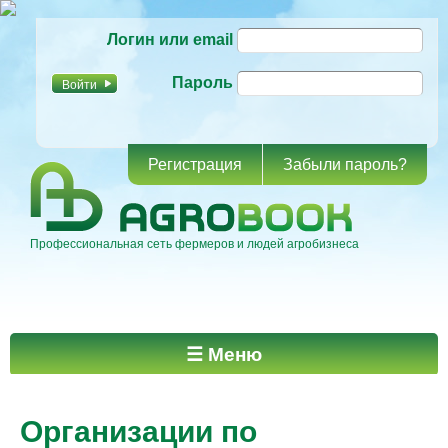
Перейти к
Логин или email
основному
содержанию
Пароль
Регистрация
Забыли пароль?
Профессиональная сеть фермеров и людей агробизнеса
Главное меню
☰ Меню
Организации по