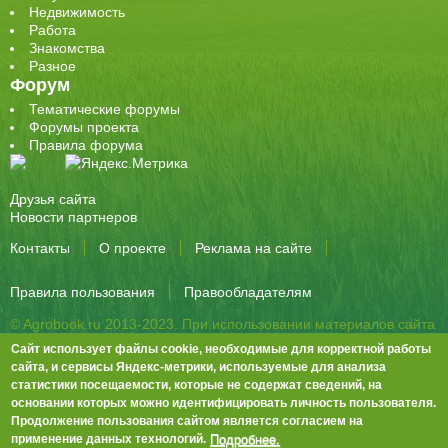
Недвижимость
Работа
Знакомства
Разное
Форум
Тематические форумы
Форумы проекта
Правила форума
Друзья сайта
Новости партнеров
Контакты
О проекте
Реклама на сайте
Правила пользования
Правообладателям
© Agrobook.ru 2013-2023. При использовании материалов сайта
активная ссылка на публикацию обязательна.
Сайт использует файлы cookie, необходимые для корректной работы
344000, Ростов-на-Дону, ул. Города Волос, д.6, 8 этаж, офис 803
сайта, и сервисы Яндекс-метрики, используемые для анализа
статистики посещаемости, которые не содержат сведений, на
Тел./факс: +7 (863) 282-83-13 e-mail:
info@agrobook.ru
основании которых можно идентифицировать личность пользователя.
Возрастная категория сайта: 16+. Объявления на сайте не
Продолжение пользования сайтом является согласием на
премодерируются.
Положение о защите персональных данных
Подробнее.
применение данных технологий.