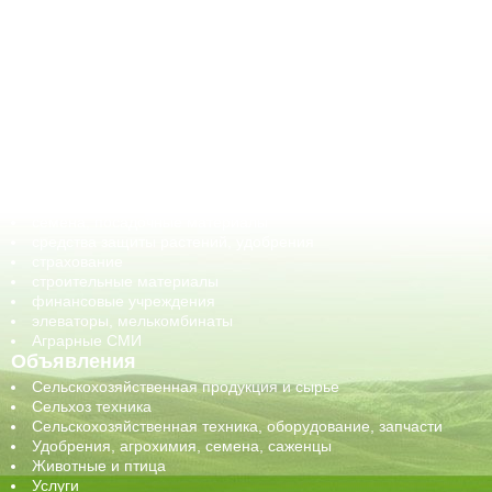
АПК-Каталог
АПК-органы управления
ветеринарные препараты, ветеринарные учреждения
ГСМ, биотопливо
корма, добавки для животных
оборудование для АПК, промышленное, весовое
обучение
сельхозпроизводители / сельхозпредприятия
сельхозтехника, запчасти
семена, посадочные материалы
средства защиты растений, удобрения
страхование
строительные материалы
финансовые учреждения
элеваторы, мелькомбинаты
Аграрные СМИ
Объявления
Сельскохозяйственная продукция и сырье
Сельхоз техника
Сельскохозяйственная техника, оборудование, запчасти
Удобрения, агрохимия, семена, саженцы
Животные и птица
Услуги