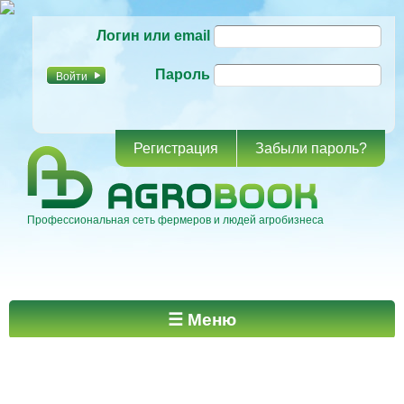
Перейти к
Логин или email
основному
содержанию
Пароль
Регистрация
Забыли пароль?
Профессиональная сеть фермеров и людей агробизнеса
Главное меню
☰ Меню