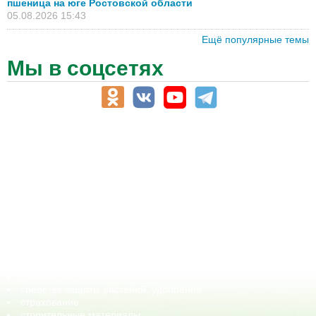
пшеница на юге Ростовской области
05.08.2026 15:43
Ещё популярные темы
Мы в соцсетях
АПК-Каталог
АПК-органы управления
ветеринарные препараты, ветеринарные учреждения
ГСМ, биотопливо
корма, добавки для животных
оборудование для АПК, промышленное, весовое
обучение
сельхозпроизводители / сельхозпредприятия
сельхозтехника, запчасти
семена, посадочные материалы
средства защиты растений, удобрения
страхование
строительные материалы