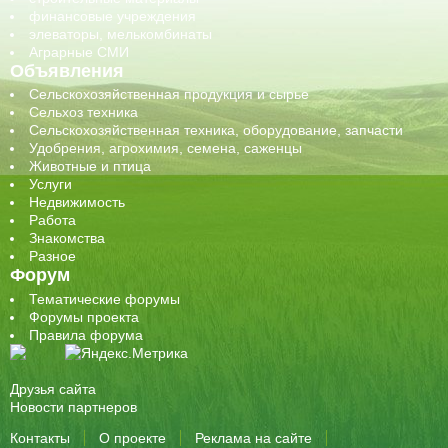
финансовые учреждения
элеваторы, мелькомбинаты
Аграрные СМИ
Объявления
Сельскохозяйственная продукция и сырье
Сельхоз техника
Сельскохозяйственная техника, оборудование, запчасти
Удобрения, агрохимия, семена, саженцы
Животные и птица
Услуги
Недвижимость
Работа
Знакомства
Разное
Форум
Тематические форумы
Форумы проекта
Правила форума
Друзья сайта
Новости партнеров
Контакты
О проекте
Реклама на сайте