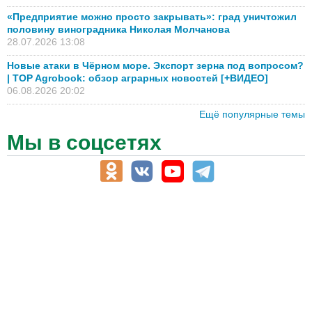
«Предприятие можно просто закрывать»: град уничтожил
половину виноградника Николая Молчанова
28.07.2026 13:08
Новые атаки в Чёрном море. Экспорт зерна под вопросом?
| TOP Agrobook: обзор аграрных новостей [+ВИДЕО]
06.08.2026 20:02
Ещё популярные темы
Мы в соцсетях
АПК-Каталог
АПК-органы управления
ветеринарные препараты, ветеринарные учреждения
ГСМ, биотопливо
корма, добавки для животных
оборудование для АПК, промышленное, весовое
обучение