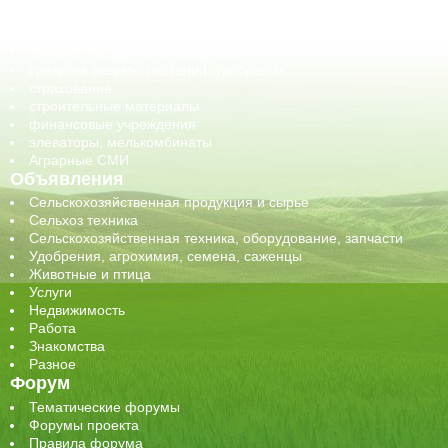
сельхозпроизводители / сельхозпредприятия
сельхозтехника, запчасти
семена, посадочные материалы
средства защиты растений, удобрения
страхование
строительные материалы
финансовые учреждения
элеваторы, мелькомбинаты
Аграрные СМИ
Объявления
Сельскохозяйственная продукция и сырье
Сельхоз техника
Сельскохозяйственная техника, оборудование, запчасти
Удобрения, агрохимия, семена, саженцы
Животные и птица
Услуги
Недвижимость
Работа
Знакомства
Разное
Форум
Тематические форумы
Форумы проекта
Правила форума