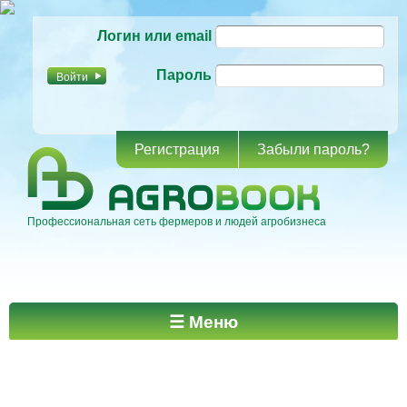
Перейти к
Логин или email
основному
содержанию
Пароль
Регистрация
Забыли пароль?
Профессиональная сеть фермеров и людей агробизнеса
Главное меню
☰ Меню