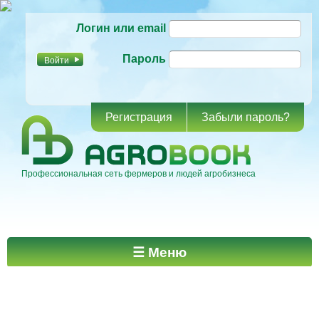
Перейти к
Логин или email
основному
содержанию
Пароль
Регистрация
Забыли пароль?
Профессиональная сеть фермеров и людей агробизнеса
Главное меню
☰ Меню