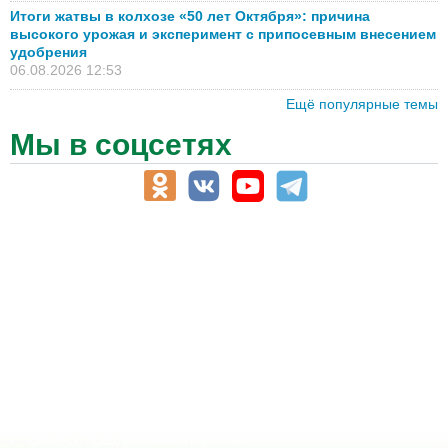
Итоги жатвы в колхозе «50 лет Октября»: причина
высокого урожая и эксперимент с припосевным внесением
удобрения
06.08.2026 12:53
Ещё популярные темы
Мы в соцсетях
АПК-Каталог
АПК-органы управления
ветеринарные препараты, ветеринарные учреждения
ГСМ, биотопливо
корма, добавки для животных
оборудование для АПК, промышленное, весовое
обучение
сельхозпроизводители / сельхозпредприятия
сельхозтехника, запчасти
семена, посадочные материалы