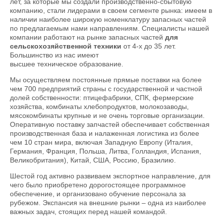
лет, за которые мы создали производственно-сбытовую
компанию, стали лидерами в своем сегменте рынка: имеем в
наличии наиболее широкую номенклатуру запасных частей
по предлагаемым нами направлениям. Специалисты нашей
компании работают на рынке запасных частей
для
сельскохозяйственной техники
от 4-х до 35 лет.
Большинство из нас имеют
высшее техническое образование.
Мы осуществляем постоянные прямые поставки на более
чем 700 предприятий страны с государственной и частной
долей собственности: птицефабрики, СПК, фермерские
хозяйства, комбинаты хлебопродуктов, молокозаводы,
мясокомбинаты крупные и не очень торговые организации.
Оперативную поставку запчастей обеспечивает собственная
производственная база и налаженная логистика из более
чем 10 стран мира, включая Западную Европу (Италия,
Германия, Франция, Польша, Литва, Голландия, Испания,
Великобритания), Китай, США, Россию, Бразилию.
Шестой год активно развиваем экспортное направление, для
чего было приобретено дорогостоящее программное
обеспечение, и организовано обучение персонала за
рубежом. Экспансия на внешние рынки – одна из наиболее
важных задач, стоящих перед нашей командой.