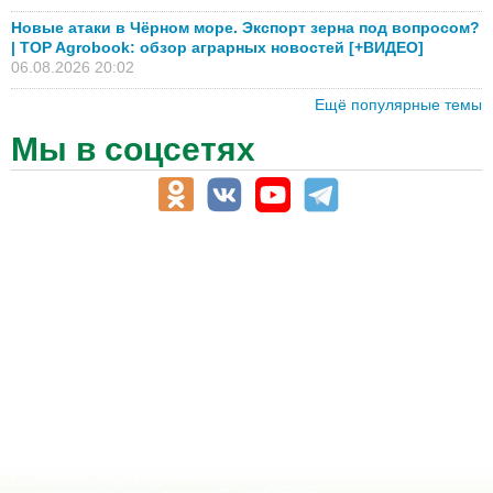
Новые атаки в Чёрном море. Экспорт зерна под вопросом?
| TOP Agrobook: обзор аграрных новостей [+ВИДЕО]
06.08.2026 20:02
Ещё популярные темы
Мы в соцсетях
АПК-Каталог
АПК-органы управления
ветеринарные препараты, ветеринарные учреждения
ГСМ, биотопливо
корма, добавки для животных
оборудование для АПК, промышленное, весовое
обучение
сельхозпроизводители / сельхозпредприятия
сельхозтехника, запчасти
семена, посадочные материалы