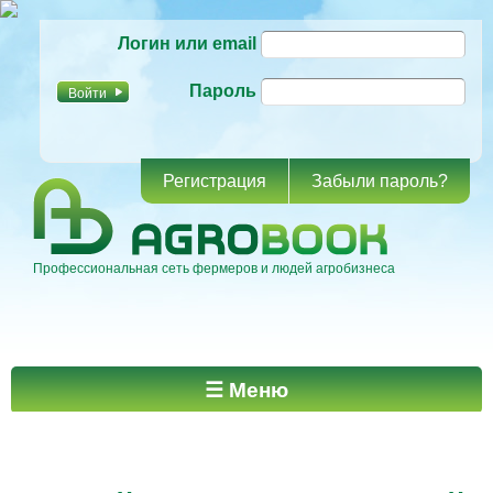
Перейти к
Логин или email
основному
содержанию
Пароль
Регистрация
Забыли пароль?
Профессиональная сеть фермеров и людей агробизнеса
Главное меню
☰ Меню