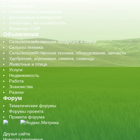
средства защиты растений, удобрения
страхование
строительные материалы
финансовые учреждения
элеваторы, мелькомбинаты
Аграрные СМИ
Объявления
Сельскохозяйственная продукция и сырье
Сельхоз техника
Сельскохозяйственная техника, оборудование, запчасти
Удобрения, агрохимия, семена, саженцы
Животные и птица
Услуги
Недвижимость
Работа
Знакомства
Разное
Форум
Тематические форумы
Форумы проекта
Правила форума
Друзья сайта
Новости партнеров