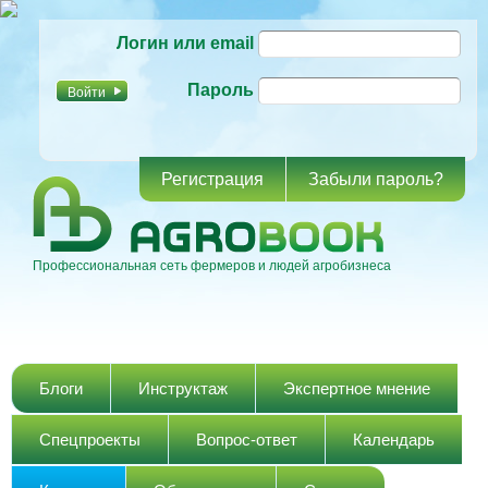
Перейти к
Логин или email
основному
содержанию
Пароль
Регистрация
Забыли пароль?
Профессиональная сеть фермеров и людей агробизнеса
Главное меню
Блоги
Инструктаж
Экспертное мнение
Спецпроекты
Вопрос-ответ
Календарь