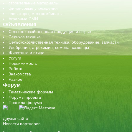
строительные материалы
финансовые учреждения
элеваторы, мелькомбинаты
Аграрные СМИ
Объявления
Сельскохозяйственная продукция и сырье
Сельхоз техника
Сельскохозяйственная техника, оборудование, запчасти
Удобрения, агрохимия, семена, саженцы
Животные и птица
Услуги
Недвижимость
Работа
Знакомства
Разное
Форум
Тематические форумы
Форумы проекта
Правила форума
Друзья сайта
Новости партнеров