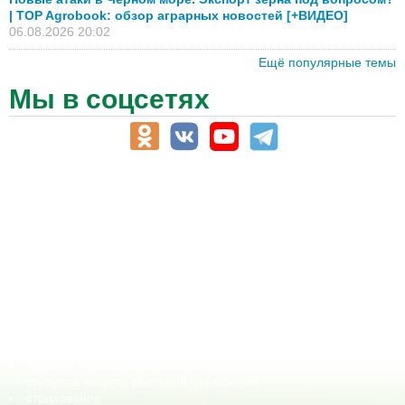
| TOP Agrobook: обзор аграрных новостей [+ВИДЕО]
06.08.2026 20:02
Ещё популярные темы
Мы в соцсетях
АПК-Каталог
АПК-органы управления
ветеринарные препараты, ветеринарные учреждения
ГСМ, биотопливо
корма, добавки для животных
оборудование для АПК, промышленное, весовое
обучение
сельхозпроизводители / сельхозпредприятия
сельхозтехника, запчасти
семена, посадочные материалы
средства защиты растений, удобрения
страхование