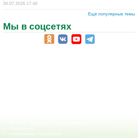
30.07.2026 17:40
Ещё популярные темы
Мы в соцсетях
АПК-Каталог
АПК-органы управления
ветеринарные препараты, ветеринарные учреждения
ГСМ, биотопливо
корма, добавки для животных
оборудование для АПК, промышленное, весовое
обучение
сельхозпроизводители / сельхозпредприятия
сельхозтехника, запчасти
семена, посадочные материалы
средства защиты растений, удобрения
страхование
строительные материалы