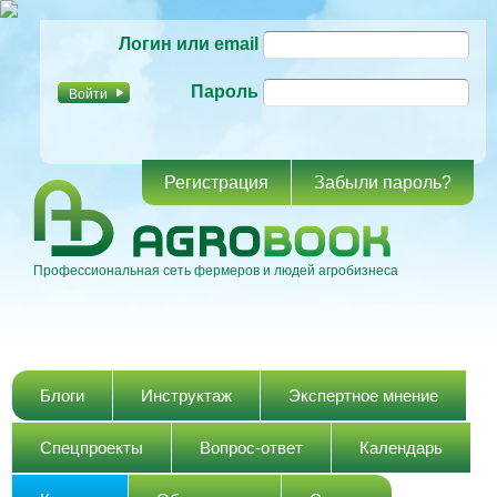
Перейти к
Логин или email
основному
содержанию
Пароль
Регистрация
Забыли пароль?
Профессиональная сеть фермеров и людей агробизнеса
Главное меню
Блоги
Инструктаж
Экспертное мнение
Спецпроекты
Вопрос-ответ
Календарь