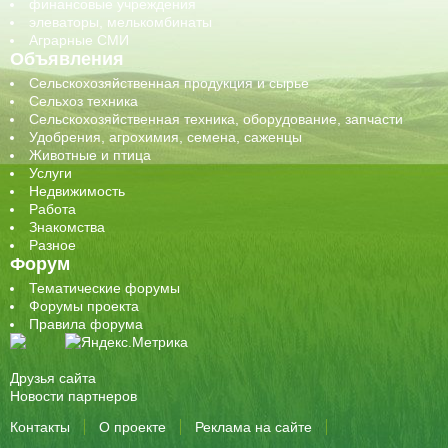
финансовые учреждения
элеваторы, мелькомбинаты
Аграрные СМИ
Объявления
Сельскохозяйственная продукция и сырье
Сельхоз техника
Сельскохозяйственная техника, оборудование, запчасти
Удобрения, агрохимия, семена, саженцы
Животные и птица
Услуги
Недвижимость
Работа
Знакомства
Разное
Форум
Тематические форумы
Форумы проекта
Правила форума
Друзья сайта
Новости партнеров
Контакты
О проекте
Реклама на сайте