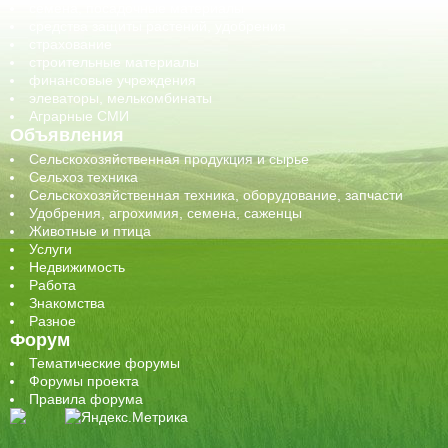
семена, посадочные материалы
средства защиты растений, удобрения
страхование
строительные материалы
финансовые учреждения
элеваторы, мелькомбинаты
Аграрные СМИ
Объявления
Сельскохозяйственная продукция и сырье
Сельхоз техника
Сельскохозяйственная техника, оборудование, запчасти
Удобрения, агрохимия, семена, саженцы
Животные и птица
Услуги
Недвижимость
Работа
Знакомства
Разное
Форум
Тематические форумы
Форумы проекта
Правила форума