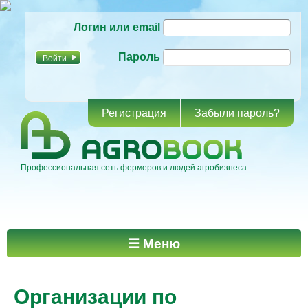
Перейти к
Логин или email
основному
содержанию
Пароль
Регистрация
Забыли пароль?
Профессиональная сеть фермеров и людей агробизнеса
Главное меню
☰ Меню
Организации по