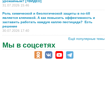
урожайным? [+ВИДЕО]
31.07.2026 15:46
Роль химической и биологической защиты в no-till
является ключевой. А как повысить эффективность и
заставить работать каждую каплю пестицида? Есть
решение
30.07.2026 17:40
Ещё популярные темы
Мы в соцсетях
АПК-Каталог
АПК-органы управления
ветеринарные препараты, ветеринарные учреждения
ГСМ, биотопливо
корма, добавки для животных
оборудование для АПК, промышленное, весовое
обучение
сельхозпроизводители / сельхозпредприятия
сельхозтехника, запчасти