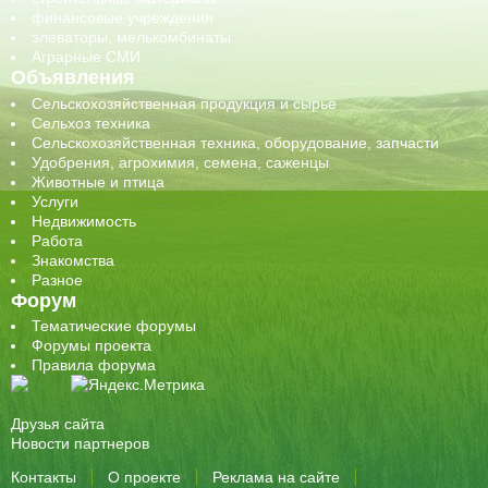
финансовые учреждения
элеваторы, мелькомбинаты
Аграрные СМИ
Объявления
Сельскохозяйственная продукция и сырье
Сельхоз техника
Сельскохозяйственная техника, оборудование, запчасти
Удобрения, агрохимия, семена, саженцы
Животные и птица
Услуги
Недвижимость
Работа
Знакомства
Разное
Форум
Тематические форумы
Форумы проекта
Правила форума
Друзья сайта
Новости партнеров
Контакты
О проекте
Реклама на сайте