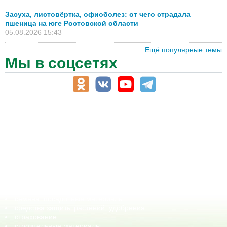
Засуха, листовёртка, офиоболез: от чего страдала
пшеница на юге Ростовской области
05.08.2026 15:43
Ещё популярные темы
Мы в соцсетях
АПК-Каталог
АПК-органы управления
ветеринарные препараты, ветеринарные учреждения
ГСМ, биотопливо
корма, добавки для животных
оборудование для АПК, промышленное, весовое
обучение
сельхозпроизводители / сельхозпредприятия
сельхозтехника, запчасти
семена, посадочные материалы
средства защиты растений, удобрения
страхование
строительные материалы