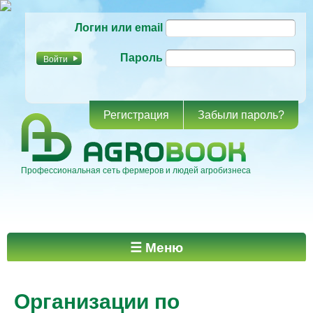
Перейти к
Логин или email
основному
содержанию
Пароль
Регистрация
Забыли пароль?
Профессиональная сеть фермеров и людей агробизнеса
Главное меню
☰ Меню
Организации по