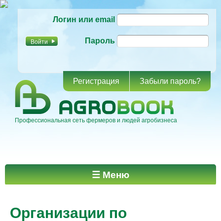
Перейти к
Логин или email
основному
содержанию
Пароль
Регистрация
Забыли пароль?
Профессиональная сеть фермеров и людей агробизнеса
Главное меню
☰ Меню
Организации по