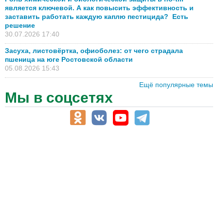
является ключевой. А как повысить эффективность и
заставить работать каждую каплю пестицида? Есть
решение
30.07.2026 17:40
Засуха, листовёртка, офиоболез: от чего страдала
пшеница на юге Ростовской области
05.08.2026 15:43
Ещё популярные темы
Мы в соцсетях
АПК-Каталог
АПК-органы управления
ветеринарные препараты, ветеринарные учреждения
ГСМ, биотопливо
корма, добавки для животных
оборудование для АПК, промышленное, весовое
обучение
сельхозпроизводители / сельхозпредприятия