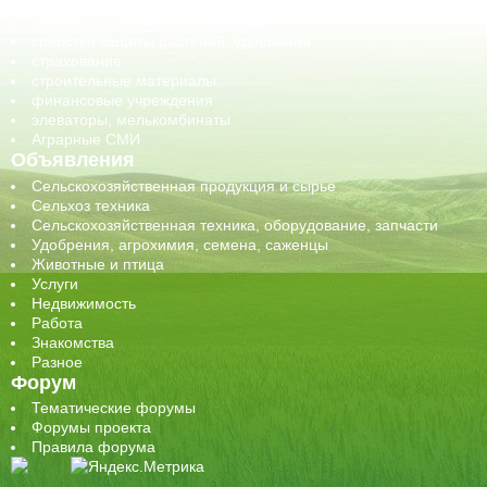
сельхозтехника, запчасти
семена, посадочные материалы
средства защиты растений, удобрения
страхование
строительные материалы
финансовые учреждения
элеваторы, мелькомбинаты
Аграрные СМИ
Объявления
Сельскохозяйственная продукция и сырье
Сельхоз техника
Сельскохозяйственная техника, оборудование, запчасти
Удобрения, агрохимия, семена, саженцы
Животные и птица
Услуги
Недвижимость
Работа
Знакомства
Разное
Форум
Тематические форумы
Форумы проекта
Правила форума